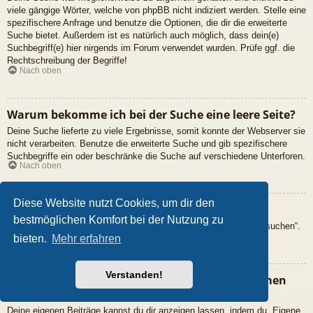
viele gängige Wörter, welche von phpBB nicht indiziert werden. Stelle eine
spezifischere Anfrage und benutze die Optionen, die dir die erweiterte
Suche bietet. Außerdem ist es natürlich auch möglich, dass dein(e)
Suchbegriff(e) hier nirgends im Forum verwendet wurden. Prüfe ggf. die
Rechtschreibung der Begriffe!
Nach oben
Warum bekomme ich bei der Suche eine leere Seite?
Deine Suche lieferte zu viele Ergebnisse, somit konnte der Webserver sie
nicht verarbeiten. Benutze die erweiterte Suche und gib spezifischere
Suchbegriffe ein oder beschränke die Suche auf verschiedene Unterforen.
Nach oben
Diese Website nutzt Cookies, um dir den
Wie kann ich nach Mitgliedern suchen?
bestmöglichen Komfort bei der Nutzung zu
Gehe zur „Mitglieder“-Seite und klicke auf „Nach einem Mitglied suchen“.
Nach oben
bieten.
Mehr erfahren
Verstanden!
Wie kann ich meine eigenen Beiträge und Themen
finden?
Deine eigenen Beiträge kannst du dir anzeigen lassen, indem du „Eigene