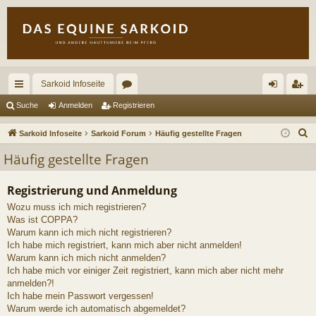
Sarkoid Infoseite
ch
or
n
eg
Suche
Anmelden
Registrieren
ne
en
m
ist
S
Sarkoid Infoseite
Sarkoid Forum
Häufig gestellte Fragen
llz
el
rie
u
Häufig gestellte Fragen
c
ug
de
re
h
Registrierung und Anmeldung
riff
n
n
e
Wozu muss ich mich registrieren?
Was ist COPPA?
Warum kann ich mich nicht registrieren?
Ich habe mich registriert, kann mich aber nicht anmelden!
Warum kann ich mich nicht anmelden?
Ich habe mich vor einiger Zeit registriert, kann mich aber nicht mehr
anmelden?!
Ich habe mein Passwort vergessen!
Warum werde ich automatisch abgemeldet?