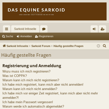
Sarkoid Infoseite
ch
or
n
eg
Suche
Anmelden
Registrieren
ne
en
m
ist
S
Sarkoid Infoseite
Sarkoid Forum
Häufig gestellte Fragen
llz
el
rie
u
Häufig gestellte Fragen
c
ug
de
re
h
Registrierung und Anmeldung
riff
n
n
e
Wozu muss ich mich registrieren?
Was ist COPPA?
Warum kann ich mich nicht registrieren?
Ich habe mich registriert, kann mich aber nicht anmelden!
Warum kann ich mich nicht anmelden?
Ich habe mich vor einiger Zeit registriert, kann mich aber nicht mehr
anmelden?!
Ich habe mein Passwort vergessen!
Warum werde ich automatisch abgemeldet?