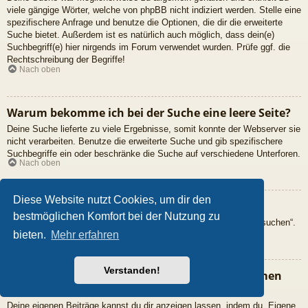
viele gängige Wörter, welche von phpBB nicht indiziert werden. Stelle eine
spezifischere Anfrage und benutze die Optionen, die dir die erweiterte
Suche bietet. Außerdem ist es natürlich auch möglich, dass dein(e)
Suchbegriff(e) hier nirgends im Forum verwendet wurden. Prüfe ggf. die
Rechtschreibung der Begriffe!
Nach oben
Warum bekomme ich bei der Suche eine leere Seite?
Deine Suche lieferte zu viele Ergebnisse, somit konnte der Webserver sie
nicht verarbeiten. Benutze die erweiterte Suche und gib spezifischere
Suchbegriffe ein oder beschränke die Suche auf verschiedene Unterforen.
Nach oben
Diese Website nutzt Cookies, um dir den
Wie kann ich nach Mitgliedern suchen?
bestmöglichen Komfort bei der Nutzung zu
Gehe zur „Mitglieder“-Seite und klicke auf „Nach einem Mitglied suchen“.
Nach oben
bieten.
Mehr erfahren
Verstanden!
Wie kann ich meine eigenen Beiträge und Themen
finden?
Deine eigenen Beiträge kannst du dir anzeigen lassen, indem du „Eigene