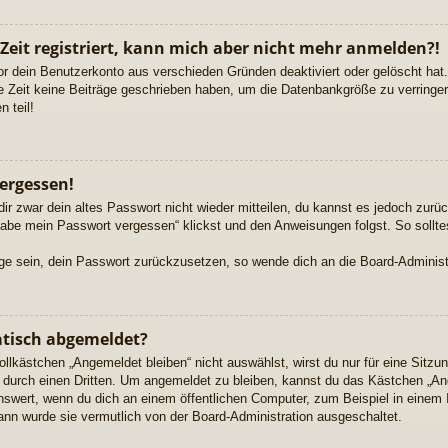
 Zeit registriert, kann mich aber nicht mehr anmelden?!
or dein Benutzerkonto aus verschieden Gründen deaktiviert oder gelöscht ha
re Zeit keine Beiträge geschrieben haben, um die Datenbankgröße zu verringern
 teil!
ergessen!
dir zwar dein altes Passwort nicht wieder mitteilen, du kannst es jedoch zur
habe mein Passwort vergessen“ klickst und den Anweisungen folgst. So sollte
Lage sein, dein Passwort zurückzusetzen, so wende dich an die Board-Administ
tisch abgemeldet?
kästchen „Angemeldet bleiben“ nicht auswählst, wirst du nur für eine Sitzu
durch einen Dritten. Um angemeldet zu bleiben, kannst du das Kästchen „A
nswert, wenn du dich an einem öffentlichen Computer, zum Beispiel in einem 
dann wurde sie vermutlich von der Board-Administration ausgeschaltet.