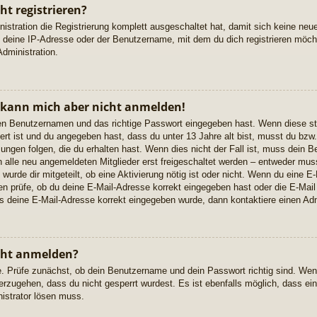
t registrieren?
istration die Registrierung komplett ausgeschaltet hat, damit sich keine n
 deine IP-Adresse oder der Benutzername, mit dem du dich registrieren möcht
dministration.
, kann mich aber nicht anmelden!
igen Benutzernamen und das richtige Passwort eingegeben hast. Wenn diese s
ert ist und du angegeben hast, dass du unter 13 Jahre alt bist, musst du bzw. 
gen folgen, die du erhalten hast. Wenn dies nicht der Fall ist, muss dein Ben
alle neu angemeldeten Mitglieder erst freigeschaltet werden – entweder musst
 wurde dir mitgeteilt, ob eine Aktivierung nötig ist oder nicht. Wenn du eine E-
 prüfe, ob du deine E-Mail-Adresse korrekt eingegeben hast oder die E-Mail
ss deine E-Mail-Adresse korrekt eingegeben wurde, dann kontaktiere einen Adm
cht anmelden?
e. Prüfe zunächst, ob dein Benutzername und dein Passwort richtig sind. Wenn
erzugehen, dass du nicht gesperrt wurdest. Es ist ebenfalls möglich, dass ei
nistrator lösen muss.