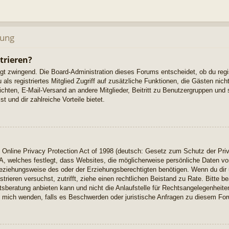
dung
trieren?
ngt zwingend. Die Board-Administration dieses Forums entscheidet, ob du regi
u als registriertes Mitglied Zugriff auf zusätzliche Funktionen, die Gästen ni
richten, E-Mail-Versand an andere Mitglieder, Beitritt zu Benutzergruppen und 
t und dir zahlreiche Vorteile bietet.
Online Privacy Protection Act of 1998 (deutsch: Gesetz zum Schutz der Priv
A, welches festlegt, dass Websites, die möglicherweise persönliche Daten vo
eziehungsweise des oder der Erziehungsberechtigten benötigen. Wenn du dir u
istrieren versuchst, zutrifft, ziehe einen rechtlichen Beistand zu Rate. Bitte
beratung anbieten kann und nicht die Anlaufstelle für Rechtsangelegenheiten 
ch mich wenden, falls es Beschwerden oder juristische Anfragen zu diesem Fo