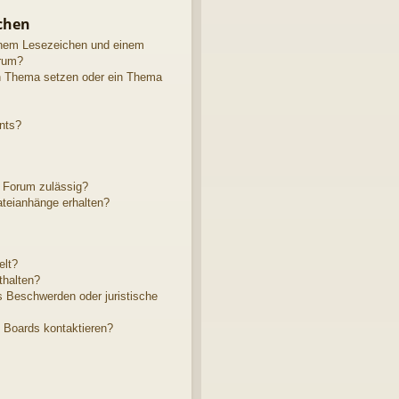
chen
inem Lesezeichen und einem
rum?
in Thema setzen oder ein Thema
nts?
 Forum zulässig?
ateianhänge erhalten?
elt?
thalten?
s Beschwerden oder juristische
s Boards kontaktieren?