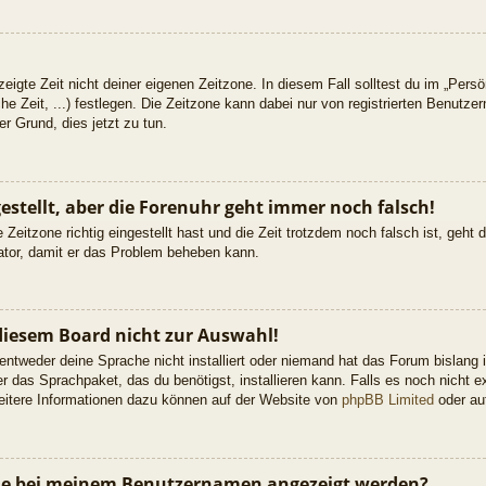
eigte Zeit nicht deiner eigenen Zeitzone. In diesem Fall solltest du im „Persön
he Zeit, ...) festlegen. Die Zeitzone kann dabei nur von registrierten Benutz
uter Grund, dies jetzt zu tun.
gestellt, aber die Forenuhr geht immer noch falsch!
 Zeitzone richtig eingestellt hast und die Zeit trotzdem noch falsch ist, geht
rator, damit er das Problem beheben kann.
diesem Board nicht zur Auswahl!
 entweder deine Sprache nicht installiert oder niemand hat das Forum bislang 
er das Sprachpaket, das du benötigst, installieren kann. Falls es noch nicht ex
itere Informationen dazu können auf der Website von
phpBB Limited
oder a
 die bei meinem Benutzernamen angezeigt werden?