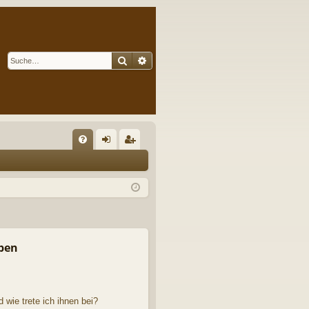
Suche
Erweiterte Suche
S
FA
n
eg
Q
m
ist
el
rie
de
re
n
n
pen
 wie trete ich ihnen bei?