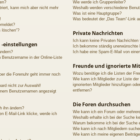
den?
Wie werde ich Gruppenleiter?
triert, kann mich aber nicht mehr
Weshalb werden verschiedene Benutze
Was ist eine Hauptgruppe?
!
Was bedeutet der „Das Team“-Link au
emeldet?
s löschen“?
Private Nachrichten
Ich kann keine Privaten Nachrichten
 -einstellungen
Ich bekomme ständig unerwünschte P
ändern?
Ich habe eine Spam-E-Mail von einem
n Benutzername in der Online-Liste
Freunde und ignorierte Mit
Wozu benötige ich die Listen der Fre
aber die Forenuhr geht immer noch
Wie kann ich Mitglieder zur Liste der
ignorierten Mitglieder hinzufügen ode
ard nicht zur Auswahl!
entfernen?
meinem Benutzernamen angezeigt
Die Foren durchsuchen
h ihn ändern?
Wie kann ich ein Forum oder mehrer
n E-Mail-Link klicke, werde ich
Weshalb erhalte ich bei der Suche k
Warum bekomme ich bei der Suche ei
Wie kann ich nach Mitgliedern suche
Wie kann ich meine eigenen Beiträg