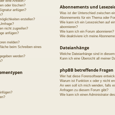
der eine Antwort?
ten oder löschen?
Abonnements und Lesezei
Signatur anfügen?
Was ist der Unterschied zwischen e
n?
Abonnements für ein Thema oder Fo
öglichkeiten erstellen?
Wie kann ich ein Lesezeichen auf e
 Umfrage?
abonnieren?
n nicht zugreifen?
Wie kann ich ein Forum abonnieren?
nge anfügen?
Wie deaktiviere ich meine Abonneme
toren melden?
fläche beim Schreiben eines
Dateianhänge
Welche Dateianhänge sind in diesem
igegeben werden?
Kann ich eine Übersicht all meiner D
u?
phpBB betreffende Fragen
hementypen
Wer hat diese Forensoftware entwick
Warum ist Funktion x oder y nicht en
An wen soll ich mich wenden, falls e
Anfragen zu diesem Forum gibt?
einfügen?
Wie kann ich einen Administrator de
gen?