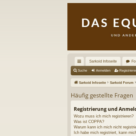
Sarkoid Infoseite
Fo
ch
Suche
Anmelden
Registriere
ne
Sarkoid Infoseite
Sarkoid Forum
llz
Häufig gestellte Fragen
ug
riff
Registrierung und Anme
Wozu muss ich mich registrieren?
Was ist COPPA?
Warum kann ich mich nicht registri
Ich habe mich registriert, kann mic