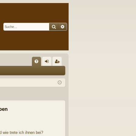
Suche
Erweiterte Suche
S
FA
n
eg
Q
m
ist
el
rie
de
re
n
n
pen
 wie trete ich ihnen bei?