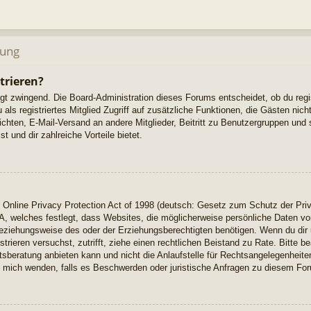
dung
trieren?
ngt zwingend. Die Board-Administration dieses Forums entscheidet, ob du regi
u als registriertes Mitglied Zugriff auf zusätzliche Funktionen, die Gästen ni
richten, E-Mail-Versand an andere Mitglieder, Beitritt zu Benutzergruppen und 
t und dir zahlreiche Vorteile bietet.
Online Privacy Protection Act of 1998 (deutsch: Gesetz zum Schutz der Priv
A, welches festlegt, dass Websites, die möglicherweise persönliche Daten vo
eziehungsweise des oder der Erziehungsberechtigten benötigen. Wenn du dir u
istrieren versuchst, zutrifft, ziehe einen rechtlichen Beistand zu Rate. Bitte
beratung anbieten kann und nicht die Anlaufstelle für Rechtsangelegenheiten 
ch mich wenden, falls es Beschwerden oder juristische Anfragen zu diesem Fo