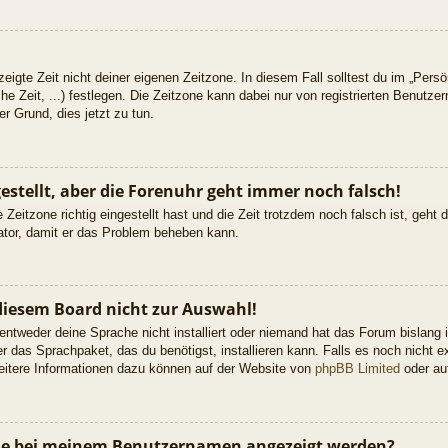
eigte Zeit nicht deiner eigenen Zeitzone. In diesem Fall solltest du im „Persön
he Zeit, ...) festlegen. Die Zeitzone kann dabei nur von registrierten Benutz
uter Grund, dies jetzt zu tun.
gestellt, aber die Forenuhr geht immer noch falsch!
 Zeitzone richtig eingestellt hast und die Zeit trotzdem noch falsch ist, geht
rator, damit er das Problem beheben kann.
diesem Board nicht zur Auswahl!
 entweder deine Sprache nicht installiert oder niemand hat das Forum bislang 
er das Sprachpaket, das du benötigst, installieren kann. Falls es noch nicht ex
itere Informationen dazu können auf der Website von
phpBB Limited
oder a
 die bei meinem Benutzernamen angezeigt werden?