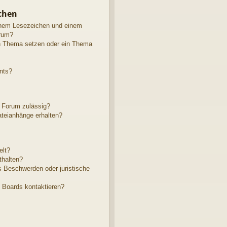
chen
inem Lesezeichen und einem
rum?
in Thema setzen oder ein Thema
nts?
 Forum zulässig?
ateianhänge erhalten?
elt?
thalten?
s Beschwerden oder juristische
s Boards kontaktieren?