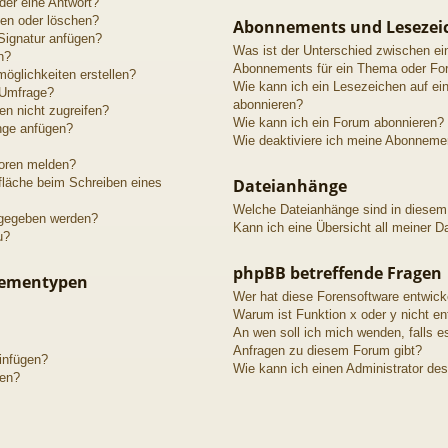
der eine Antwort?
ten oder löschen?
Abonnements und Lesezei
Signatur anfügen?
Was ist der Unterschied zwischen e
n?
Abonnements für ein Thema oder Fo
öglichkeiten erstellen?
Wie kann ich ein Lesezeichen auf e
 Umfrage?
abonnieren?
n nicht zugreifen?
Wie kann ich ein Forum abonnieren?
nge anfügen?
Wie deaktiviere ich meine Abonneme
toren melden?
fläche beim Schreiben eines
Dateianhänge
Welche Dateianhänge sind in diesem
igegeben werden?
Kann ich eine Übersicht all meiner D
u?
phpBB betreffende Fragen
hementypen
Wer hat diese Forensoftware entwick
Warum ist Funktion x oder y nicht en
An wen soll ich mich wenden, falls e
Anfragen zu diesem Forum gibt?
einfügen?
Wie kann ich einen Administrator de
gen?