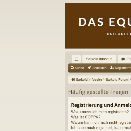
Sarkoid Infoseite
Fo
ch
Suche
Anmelden
Registriere
ne
Sarkoid Infoseite
Sarkoid Forum
llz
Häufig gestellte Fragen
ug
riff
Registrierung und Anme
Wozu muss ich mich registrieren?
Was ist COPPA?
Warum kann ich mich nicht registri
Ich habe mich registriert, kann mic