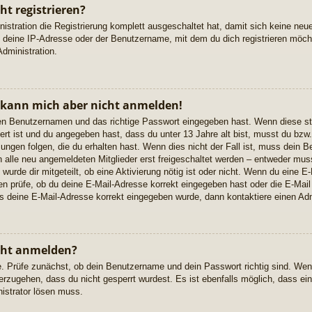
t registrieren?
istration die Registrierung komplett ausgeschaltet hat, damit sich keine n
 deine IP-Adresse oder der Benutzername, mit dem du dich registrieren möcht
dministration.
, kann mich aber nicht anmelden!
igen Benutzernamen und das richtige Passwort eingegeben hast. Wenn diese s
ert ist und du angegeben hast, dass du unter 13 Jahre alt bist, musst du bzw. 
gen folgen, die du erhalten hast. Wenn dies nicht der Fall ist, muss dein Ben
alle neu angemeldeten Mitglieder erst freigeschaltet werden – entweder musst
 wurde dir mitgeteilt, ob eine Aktivierung nötig ist oder nicht. Wenn du eine E-
 prüfe, ob du deine E-Mail-Adresse korrekt eingegeben hast oder die E-Mail
ss deine E-Mail-Adresse korrekt eingegeben wurde, dann kontaktiere einen Adm
cht anmelden?
e. Prüfe zunächst, ob dein Benutzername und dein Passwort richtig sind. Wenn
erzugehen, dass du nicht gesperrt wurdest. Es ist ebenfalls möglich, dass ei
nistrator lösen muss.