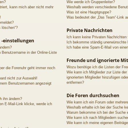
den?
Wie werde ich Gruppenleiter?
triert, kann mich aber nicht mehr
Weshalb werden verschiedene Benutze
Was ist eine Hauptgruppe?
!
Was bedeutet der „Das Team“-Link au
emeldet?
s löschen“?
Private Nachrichten
Ich kann keine Privaten Nachrichten
 -einstellungen
Ich bekomme ständig unerwünschte P
ändern?
Ich habe eine Spam-E-Mail von einem
n Benutzername in der Online-Liste
Freunde und ignorierte Mit
Wozu benötige ich die Listen der Fre
aber die Forenuhr geht immer noch
Wie kann ich Mitglieder zur Liste der
ignorierten Mitglieder hinzufügen ode
ard nicht zur Auswahl!
entfernen?
meinem Benutzernamen angezeigt
Die Foren durchsuchen
h ihn ändern?
Wie kann ich ein Forum oder mehrer
n E-Mail-Link klicke, werde ich
Weshalb erhalte ich bei der Suche k
Warum bekomme ich bei der Suche ei
Wie kann ich nach Mitgliedern suche
Wie kann ich meine eigenen Beiträg