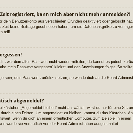
 Zeit registriert, kann mich aber nicht mehr anmelden?!
or dein Benutzerkonto aus verschieden Gründen deaktiviert oder gelöscht ha
re Zeit keine Beiträge geschrieben haben, um die Datenbankgröße zu verringern
 teil!
ergessen!
dir zwar dein altes Passwort nicht wieder mitteilen, du kannst es jedoch zur
habe mein Passwort vergessen“ klickst und den Anweisungen folgst. So sollte
Lage sein, dein Passwort zurückzusetzen, so wende dich an die Board-Administ
tisch abgemeldet?
kästchen „Angemeldet bleiben“ nicht auswählst, wirst du nur für eine Sitzu
durch einen Dritten. Um angemeldet zu bleiben, kannst du das Kästchen „A
nswert, wenn du dich an einem öffentlichen Computer, zum Beispiel in einem 
dann wurde sie vermutlich von der Board-Administration ausgeschaltet.