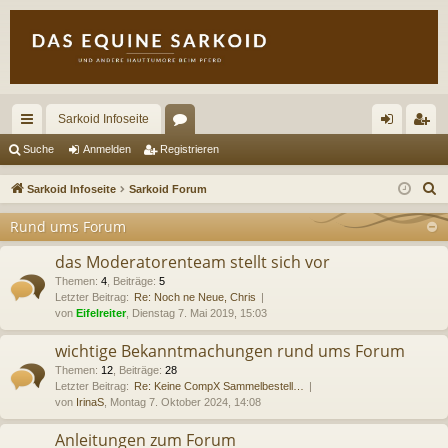
Sarkoid Infoseite
ch
or
n
eg
Suche
Anmelden
Registrieren
ne
en
m
ist
S
Sarkoid Infoseite
Sarkoid Forum
llz
el
rie
u
Rund ums Forum
c
ug
de
re
h
das Moderatorenteam stellt sich vor
riff
n
n
e
Themen
:
4
,
Beiträge
:
5
Letzter Beitrag:
Re: Noch ne Neue, Chris
von
Eifelreiter
, Dienstag 7. Mai 2019, 15:03
wichtige Bekanntmachungen rund ums Forum
Themen
:
12
,
Beiträge
:
28
Letzter Beitrag:
Re: Keine CompX Sammelbestell…
von
IrinaS
, Montag 7. Oktober 2024, 14:08
Anleitungen zum Forum