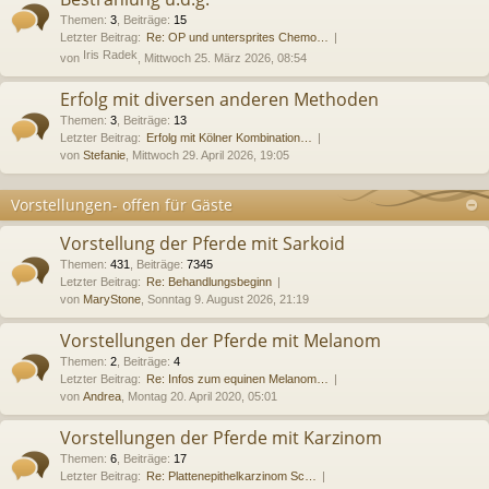
Themen
:
3
,
Beiträge
:
15
Letzter Beitrag:
Re: OP und untersprites Chemo…
Iris Radek
von
, Mittwoch 25. März 2026, 08:54
Erfolg mit diversen anderen Methoden
Themen
:
3
,
Beiträge
:
13
Letzter Beitrag:
Erfolg mit Kölner Kombination…
von
Stefanie
, Mittwoch 29. April 2026, 19:05
Vorstellungen- offen für Gäste
Vorstellung der Pferde mit Sarkoid
Themen
:
431
,
Beiträge
:
7345
Letzter Beitrag:
Re: Behandlungsbeginn
von
MaryStone
, Sonntag 9. August 2026, 21:19
Vorstellungen der Pferde mit Melanom
Themen
:
2
,
Beiträge
:
4
Letzter Beitrag:
Re: Infos zum equinen Melanom…
von
Andrea
, Montag 20. April 2020, 05:01
Vorstellungen der Pferde mit Karzinom
Themen
:
6
,
Beiträge
:
17
Letzter Beitrag:
Re: Plattenepithelkarzinom Sc…