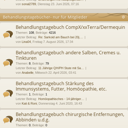
von
sonal2789
, Dienstag 23. Juni 2026, 07:16
Behandlungstagebücher- nur für Mitglieder
Behandlungstagebuch CompX/xxTerra/Dermequin
Themen
:
108
,
Beiträge
:
4216
Letzter Beitrag:
Re: Sarkoid am Bauch bei 20j.…
von
Lina04
, Freitag 7. August 2026, 17:34
Behandlungstagebuch andere Salben, Cremes u.
Tinkturen
Themen
:
8
,
Beiträge
:
79
Letzter Beitrag:
11 Jährige QH/PH Stute mit Sa…
von
Anabelle
, Mittwoch 22. April 2026, 03:41
Behandlungstagebuch Stärkung des
Immunsystems, Futter, Homöopathie, etc.
Themen
:
1
,
Beiträge
:
1
Letzter Beitrag:
Homöopathisches - 14-jähriger…
von
Kati & Roni
, Donnerstag 4. Juni 2020, 16:43
Behandlungstagebuch chirurgische Entfernungen,
Abbinden u.d.g.
Themen
:
0
,
Beiträge
:
0