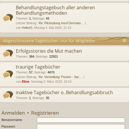
Behandlungstagebuch aller anderen
Behandlungsmethoden
Themen
:
1
,
Beiträge
:
43
Letzter Beitrag:
Re: Pilzimpfung Insol Dermato…
von
HeikeG
, Montag 4. Mai 2026, 21:13
Abgeschlossene Tagebücher- nur für Mitglieder
Erfolgsstories die Mut machen
Themen
:
364
,
Beiträge
:
22921
traurige Tagebücher
Themen
:
57
,
Beiträge
:
4670
Letzter Beitrag:
Re: Vorstellung Thorinn - Sar…
von
Eline
, Sonntag 3. März 2019, 19:10
inaktive Tagebücher o. Behandlungsabbruch
Themen
:
1
,
Beiträge
:
35
Anmelden
•
Registrieren
Benutzername:
Passwort: