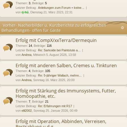
Themen
:
3
,
Beiträge
:
5
Letzter Beitrag:
Anleitungen zum Forum = keine…
von
rj-hü
, Dienstag 21. März 2023, 22:31
Vorher- Nacherbilder u. Kurzberichte zu erfolgreichen
Behandlungen- offen für Gäste
Erfolg mit CompX/xxTerra/Dermequin
Themen
:
14
,
Beiträge
:
116
Letzter Beitrag:
Re: Sarkoide bei Paintstute a…
von
Andrea
, Mittwoch 5. August 2026, 13:58
Erfolg mit anderen Salben, Cremes u. Tinkturen
Themen
:
4
,
Beiträge
:
105
Letzter Beitrag:
Re: 5-jähriger Wallach, mehre…
von
Andrea
, Sonntag 16. März 2025, 20:00
Erfolg mit Stärkung des Immunsystems, Futter,
Homöopathie, etc.
Themen
:
7
,
Beiträge
:
21
Letzter Beitrag:
Re: Erfahrungen mit R17
von
elli2002
, Sonntag 25. Januar 2026, 00:49
Erfolg mit Operation, Abbinden, Verreisen,
Bestrahlung u.d.g.