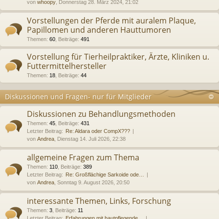
von
whoopy
, Donnerstag 28. März 2024, 21:02
Vorstellungen der Pferde mit auralem Plaque,
Papillomen und anderen Hauttumoren
Themen
:
60
,
Beiträge
:
491
Vorstellung für Tierheilpraktiker, Ärzte, Kliniken u.
Futtermittelhersteller
Themen
:
18
,
Beiträge
:
44
Diskussionen und Fragen- nur für Mitglieder
Diskussionen zu Behandlungsmethoden
Themen
:
45
,
Beiträge
:
431
Letzter Beitrag:
Re: Aldara oder CompX???
von
Andrea
, Dienstag 14. Juli 2026, 22:38
allgemeine Fragen zum Thema
Themen
:
110
,
Beiträge
:
389
Letzter Beitrag:
Re: Großflächige Sarkoide ode…
von
Andrea
, Sonntag 9. August 2026, 20:50
interessante Themen, Links, Forschung
Themen
:
3
,
Beiträge
:
11
Letzter Beitrag:
Erfahrungen mit hautpflegende…