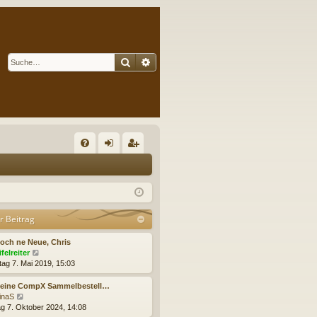
Suche
Erweiterte Suche
S
FA
n
eg
Q
m
ist
el
rie
r Beitrag
de
re
och ne Neue, Chris
n
n
N
ifelreiter
e
tag 7. Mai 2019, 15:03
u
e
Keine CompX Sammelbestell…
s
N
rinaS
t
e
g 7. Oktober 2024, 14:08
e
u