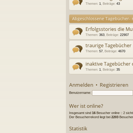
Themen
:
1
,
Beiträge
:
43
Abgeschlossene Tagebücher- n
Erfolgsstories die M
Themen
:
363
,
Beiträge
:
22907
traurige Tagebücher
Themen
:
57
,
Beiträge
:
4670
inaktive Tagebücher
Themen
:
1
,
Beiträge
:
35
Anmelden
•
Registrieren
Benutzername:
Wer ist online?
Insgesamt sind
16
Besucher online :: 2 sich
Der Besucherrekord liegt bei
2203
Besuchern
Statistik