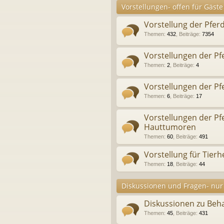
Vorstellungen- offen für Gäste
Vorstellung der Pfer
Themen
:
432
,
Beiträge
:
7354
Vorstellungen der P
Themen
:
2
,
Beiträge
:
4
Vorstellungen der Pf
Themen
:
6
,
Beiträge
:
17
Vorstellungen der P
Hauttumoren
Themen
:
60
,
Beiträge
:
491
Vorstellung für Tierhe
Themen
:
18
,
Beiträge
:
44
Diskussionen und Fragen- nur 
Diskussionen zu Be
Themen
:
45
,
Beiträge
:
431