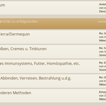
rum
Anle
von
r
Diens
erichte zu erfolgreichen
Letzte
Terra/Dermequin
Re: S
von
A
Mittw
alben, Cremes u. Tinkturen
Re: 5
von
A
Sonnt
des Immunsystems, Futter, Homöopathie, etc.
Re: E
von
e
Sonnt
 Abbinden, Verreisen, Bestrahlung u.d.g.
Re: 
von
I
Mittw
 anderen Methoden
Erfol
von
S
Mittwo