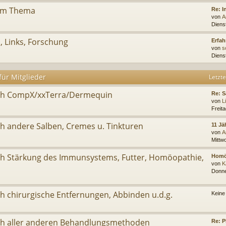
zum Thema
Re: I
von
A
Dienst
 Links, Forschung
Erfa
von
s
Diens
ür Mitglieder
Letzte
ch CompX/xxTerra/Dermequin
Re: S
von
L
Freit
 andere Salben, Cremes u. Tinkturen
11 Jä
von
A
Mittwo
 Stärkung des Immunsystems, Futter, Homöopathie,
Homöo
von
K
Donne
 chirurgische Entfernungen, Abbinden u.d.g.
Keine
h aller anderen Behandlungsmethoden
Re: P