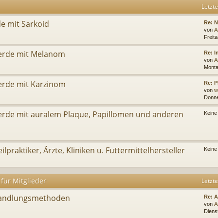
Letzte
de mit Sarkoid
Re: 
von
A
Freit
ferde mit Melanom
Re: 
von
A
Monta
erde mit Karzinom
Re: P
von
w
Donne
ferde mit auralem Plaque, Papillomen und anderen
Keine
ilpraktiker, Ärzte, Kliniken u. Futtermittelhersteller
Keine
für Mitglieder
Letzte
handlungsmethoden
Re: 
von
A
Dienst