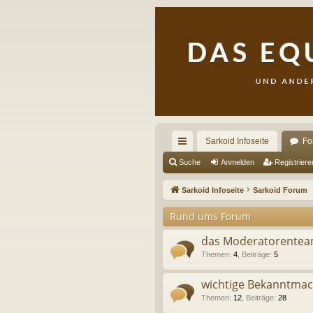
Sarkoid Infoseite
Fo
ch
Suche
Anmelden
Registriere
ne
Sarkoid Infoseite
Sarkoid Forum
llz
Rund ums Forum
ug
das Moderatorenteam 
riff
Themen
:
4
,
Beiträge
:
5
wichtige Bekanntma
Themen
:
12
,
Beiträge
:
28