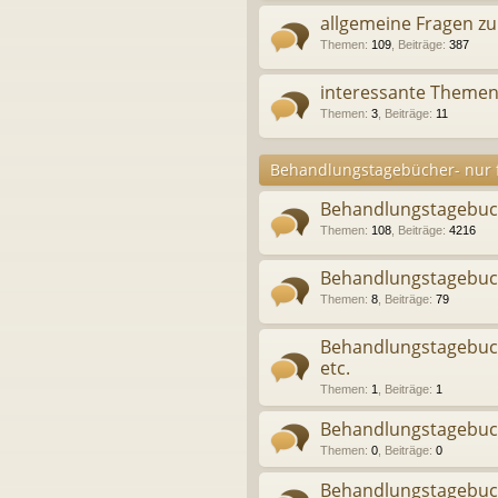
allgemeine Fragen 
Themen
:
109
,
Beiträge
:
387
interessante Themen,
Themen
:
3
,
Beiträge
:
11
Behandlungstagebücher- nur f
Behandlungstagebu
Themen
:
108
,
Beiträge
:
4216
Behandlungstagebuch
Themen
:
8
,
Beiträge
:
79
Behandlungstagebuch
etc.
Themen
:
1
,
Beiträge
:
1
Behandlungstagebuch
Themen
:
0
,
Beiträge
:
0
Behandlungstagebuc