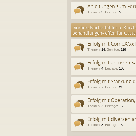
Anleitungen zum Fo
Themen
:
3
,
Beiträge
:
5
Vorher- Nacherbilder u. Kurzb
Behandlungen- offen für Gäste
Erfolg mit CompX/xx
Themen
:
14
,
Beiträge
:
116
Erfolg mit anderen S
Themen
:
4
,
Beiträge
:
105
Erfolg mit Stärkung 
Themen
:
7
,
Beiträge
:
21
Erfolg mit Operation,
Themen
:
3
,
Beiträge
:
15
Erfolg mit diversen
Themen
:
3
,
Beiträge
:
13