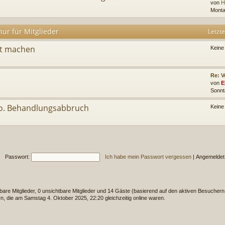
von
H
Monta
ur für Mitglieder
Letzte
ut machen
Keine
Re: V
von
E
Sonnt
 o. Behandlungsabbruch
Keine
Passwort:
Ich habe mein Passwort vergessen
|
Angemeldet
tbare Mitglieder, 0 unsichtbare Mitglieder und 14 Gäste (basierend auf den aktiven Besuchern 
, die am Samstag 4. Oktober 2025, 22:20 gleichzeitig online waren.