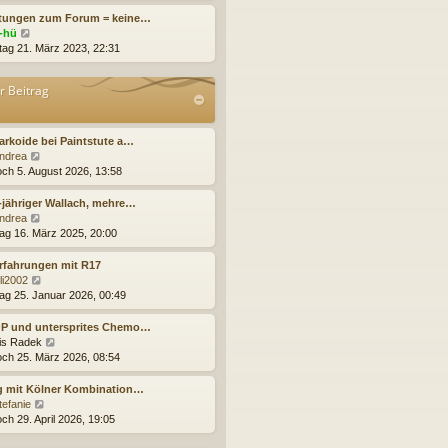
r
e
itungen zum Forum = keine…
B
s
N
j-hü
e
t
e
tag 21. März 2023, 22:31
i
e
u
t
r
e
r Beitrag
r
B
s
a
e
t
g
i
e
t
r
arkoide bei Paintstute a…
r
B
N
ndrea
a
e
e
och 5. August 2026, 13:58
g
i
u
t
e
-jähriger Wallach, mehre…
r
s
N
ndrea
a
t
e
ag 16. März 2025, 20:00
g
e
u
r
e
rfahrungen mit R17
B
s
N
lli2002
e
t
e
ag 25. Januar 2026, 00:49
i
e
u
t
r
e
OP und untersprites Chemo…
r
B
s
N
ris Radek
a
e
t
e
och 25. März 2026, 08:54
g
i
e
u
t
r
e
g mit Kölner Kombination…
r
B
s
N
tefanie
a
e
t
e
ch 29. April 2026, 19:05
g
i
e
u
t
r
e