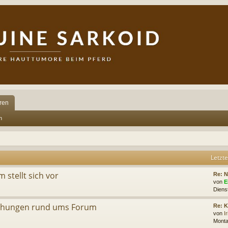
ren
n
Letzte
stellt sich vor
Re: N
von
E
Diens
chungen rund ums Forum
Re: 
von
I
Monta