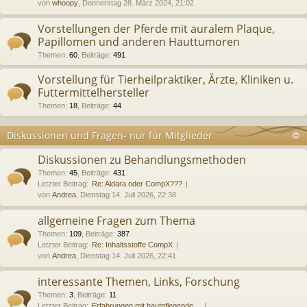
von
whoopy
, Donnerstag 28. März 2024, 21:02
Vorstellungen der Pferde mit auralem Plaque,
Papillomen und anderen Hauttumoren
Themen
:
60
,
Beiträge
:
491
Vorstellung für Tierheilpraktiker, Ärzte, Kliniken u.
Futtermittelhersteller
Themen
:
18
,
Beiträge
:
44
Diskussionen und Fragen- nur für Mitglieder
Diskussionen zu Behandlungsmethoden
Themen
:
45
,
Beiträge
:
431
Letzter Beitrag:
Re: Aldara oder CompX???
von
Andrea
, Dienstag 14. Juli 2026, 22:38
allgemeine Fragen zum Thema
Themen
:
109
,
Beiträge
:
387
Letzter Beitrag:
Re: Inhaltsstoffe CompX
von
Andrea
, Dienstag 14. Juli 2026, 22:41
interessante Themen, Links, Forschung
Themen
:
3
,
Beiträge
:
11
Letzter Beitrag:
Erfahrungen mit hautpflegende…