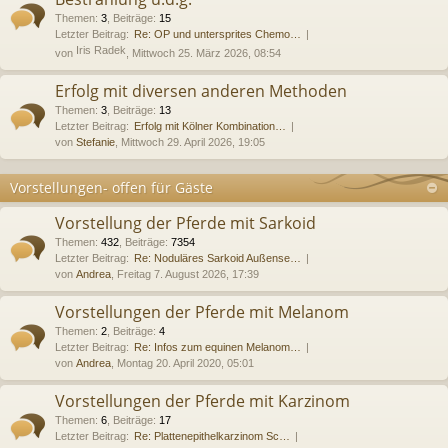
Themen
:
3
,
Beiträge
:
15
Letzter Beitrag:
Re: OP und untersprites Chemo…
Iris Radek
von
, Mittwoch 25. März 2026, 08:54
Erfolg mit diversen anderen Methoden
Themen
:
3
,
Beiträge
:
13
Letzter Beitrag:
Erfolg mit Kölner Kombination…
von
Stefanie
, Mittwoch 29. April 2026, 19:05
Vorstellungen- offen für Gäste
Vorstellung der Pferde mit Sarkoid
Themen
:
432
,
Beiträge
:
7354
Letzter Beitrag:
Re: Noduläres Sarkoid Außense…
von
Andrea
, Freitag 7. August 2026, 17:39
Vorstellungen der Pferde mit Melanom
Themen
:
2
,
Beiträge
:
4
Letzter Beitrag:
Re: Infos zum equinen Melanom…
von
Andrea
, Montag 20. April 2020, 05:01
Vorstellungen der Pferde mit Karzinom
Themen
:
6
,
Beiträge
:
17
Letzter Beitrag:
Re: Plattenepithelkarzinom Sc…