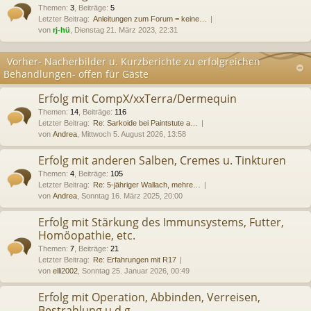
Themen
:
3
,
Beiträge
:
5
Letzter Beitrag:
Anleitungen zum Forum = keine…
von
rj-hü
, Dienstag 21. März 2023, 22:31
Vorher- Nacherbilder u. Kurzberichte zu erfolgreichen
Behandlungen- offen für Gäste
Erfolg mit CompX/xxTerra/Dermequin
Themen
:
14
,
Beiträge
:
116
Letzter Beitrag:
Re: Sarkoide bei Paintstute a…
von
Andrea
, Mittwoch 5. August 2026, 13:58
Erfolg mit anderen Salben, Cremes u. Tinkturen
Themen
:
4
,
Beiträge
:
105
Letzter Beitrag:
Re: 5-jähriger Wallach, mehre…
von
Andrea
, Sonntag 16. März 2025, 20:00
Erfolg mit Stärkung des Immunsystems, Futter,
Homöopathie, etc.
Themen
:
7
,
Beiträge
:
21
Letzter Beitrag:
Re: Erfahrungen mit R17
von
elli2002
, Sonntag 25. Januar 2026, 00:49
Erfolg mit Operation, Abbinden, Verreisen,
Bestrahlung u.d.g.