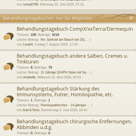
von
sonal2789
, Dienstag 23. Juni 2026, 07:16
Behandlungstagebücher- nur für Mitglieder
Behandlungstagebuch CompX/xxTerra/Dermequin
Themen
:
108
,
Beiträge
:
4216
Letzter Beitrag:
Re: Sarkoid am Bauch bei 20j.…
von
Lina04
, Freitag 7. August 2026, 17:34
Behandlungstagebuch andere Salben, Cremes u.
Tinkturen
Themen
:
8
,
Beiträge
:
79
Letzter Beitrag:
11 Jährige QH/PH Stute mit Sa…
von
Anabelle
, Mittwoch 22. April 2026, 03:41
Behandlungstagebuch Stärkung des
Immunsystems, Futter, Homöopathie, etc.
Themen
:
1
,
Beiträge
:
1
Letzter Beitrag:
Homöopathisches - 14-jähriger…
von
Kati & Roni
, Donnerstag 4. Juni 2020, 16:43
Behandlungstagebuch chirurgische Entfernungen,
Abbinden u.d.g.
Themen
:
0
,
Beiträge
:
0