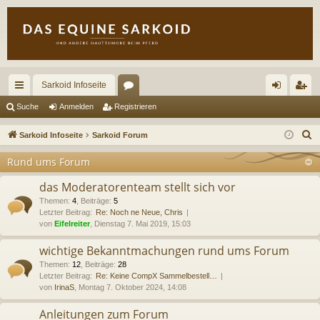
Sarkoid Infoseite
ch
or
n
eg
Suche
Anmelden
Registrieren
ne
en
m
ist
S
Sarkoid Infoseite
Sarkoid Forum
llz
el
rie
u
Rund ums Forum
c
ug
de
re
h
das Moderatorenteam stellt sich vor
riff
n
n
e
Themen
:
4
,
Beiträge
:
5
Letzter Beitrag:
Re: Noch ne Neue, Chris
von
Eifelreiter
, Dienstag 7. Mai 2019, 15:03
wichtige Bekanntmachungen rund ums Forum
Themen
:
12
,
Beiträge
:
28
Letzter Beitrag:
Re: Keine CompX Sammelbestell…
von
IrinaS
, Montag 7. Oktober 2024, 14:08
Anleitungen zum Forum