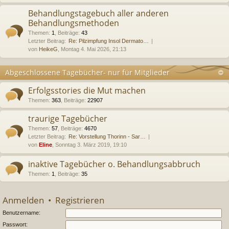
Behandlungstagebuch aller anderen
Behandlungsmethoden
Themen
:
1
,
Beiträge
:
43
Letzter Beitrag:
Re: Pilzimpfung Insol Dermato…
von
HeikeG
, Montag 4. Mai 2026, 21:13
Abgeschlossene Tagebücher- nur für Mitglieder
Erfolgsstories die Mut machen
Themen
:
363
,
Beiträge
:
22907
traurige Tagebücher
Themen
:
57
,
Beiträge
:
4670
Letzter Beitrag:
Re: Vorstellung Thorinn - Sar…
von
Eline
, Sonntag 3. März 2019, 19:10
inaktive Tagebücher o. Behandlungsabbruch
Themen
:
1
,
Beiträge
:
35
Anmelden
•
Registrieren
Benutzername:
Passwort: