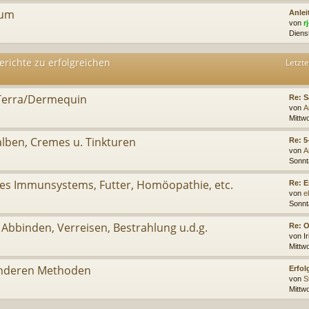
rum
Anle
von
r
Diens
erichte zu erfolgreichen
Letzte
Terra/Dermequin
Re: S
von
A
Mittw
alben, Cremes u. Tinkturen
Re: 5
von
A
Sonnt
des Immunsystems, Futter, Homöopathie, etc.
Re: E
von
e
Sonnt
 Abbinden, Verreisen, Bestrahlung u.d.g.
Re: 
von
I
Mittw
 anderen Methoden
Erfol
von
S
Mittwo