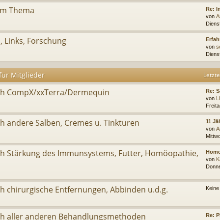
zum Thema
Re: I
von
A
Dienst
 Links, Forschung
Erfa
von
s
Diens
ür Mitglieder
Letzte
ch CompX/xxTerra/Dermequin
Re: S
von
L
Freit
 andere Salben, Cremes u. Tinkturen
11 Jä
von
A
Mittwo
 Stärkung des Immunsystems, Futter, Homöopathie,
Homöo
von
K
Donne
 chirurgische Entfernungen, Abbinden u.d.g.
Keine
h aller anderen Behandlungsmethoden
Re: P