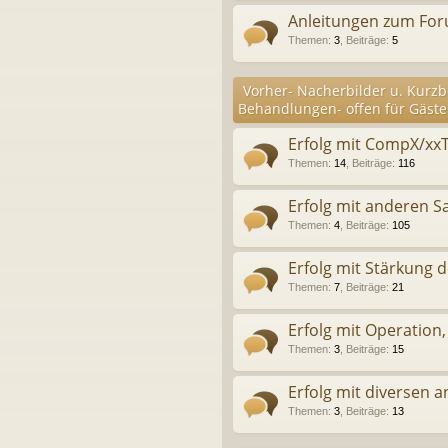
Anleitungen zum Fo
Themen
:
3
,
Beiträge
:
5
Vorher- Nacherbilder u. Kurzb
Behandlungen- offen für Gäste
Erfolg mit CompX/xx
Themen
:
14
,
Beiträge
:
116
Erfolg mit anderen S
Themen
:
4
,
Beiträge
:
105
Erfolg mit Stärkung 
Themen
:
7
,
Beiträge
:
21
Erfolg mit Operation,
Themen
:
3
,
Beiträge
:
15
Erfolg mit diversen
Themen
:
3
,
Beiträge
:
13