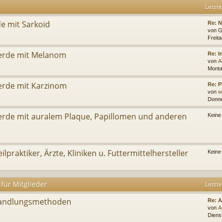
Letzte
de mit Sarkoid
Re: 
von
G
Freit
ferde mit Melanom
Re: 
von
A
Monta
erde mit Karzinom
Re: P
von
w
Donne
ferde mit auralem Plaque, Papillomen und anderen
Keine
ilpraktiker, Ärzte, Kliniken u. Futtermittelhersteller
Keine
für Mitglieder
Letzte
handlungsmethoden
Re: 
von
A
Dienst