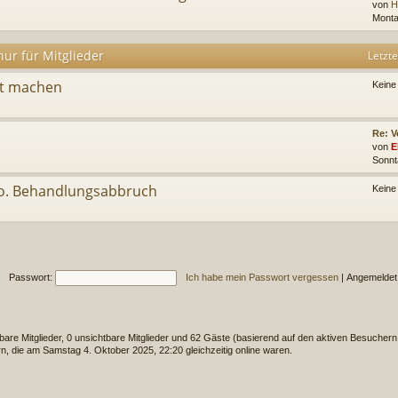
von
H
Monta
ur für Mitglieder
Letzte
ut machen
Keine
Re: V
von
E
Sonnt
 o. Behandlungsabbruch
Keine
Passwort:
Ich habe mein Passwort vergessen
|
Angemeldet
tbare Mitglieder, 0 unsichtbare Mitglieder und 62 Gäste (basierend auf den aktiven Besuchern 
, die am Samstag 4. Oktober 2025, 22:20 gleichzeitig online waren.