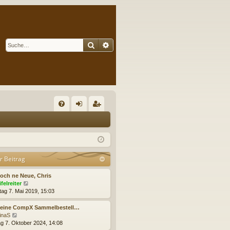
Suche
Erweiterte Suche
S
FA
n
eg
Q
m
ist
el
rie
r Beitrag
de
re
och ne Neue, Chris
n
n
N
ifelreiter
e
tag 7. Mai 2019, 15:03
u
e
Keine CompX Sammelbestell…
s
N
rinaS
t
e
g 7. Oktober 2024, 14:08
e
u