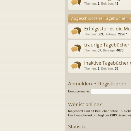
Themen
:
1
,
Beiträge
:
43
Abgeschlossene Tagebücher- n
Erfolgsstories die M
Themen
:
363
,
Beiträge
:
22907
traurige Tagebücher
Themen
:
57
,
Beiträge
:
4670
inaktive Tagebücher
Themen
:
1
,
Beiträge
:
35
Anmelden
•
Registrieren
Benutzername:
Wer ist online?
Insgesamt sind
67
Besucher online :: 5 sich
Der Besucherrekord liegt bei
2203
Besuchern
Statistik