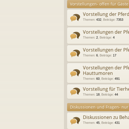
Vorstellungen- offen für Gäste
Vorstellung der Pfer
Themen
:
432
,
Beiträge
:
7353
Vorstellungen der P
Themen
:
2
,
Beiträge
:
4
Vorstellungen der Pf
Themen
:
6
,
Beiträge
:
17
Vorstellungen der P
Hauttumoren
Themen
:
60
,
Beiträge
:
491
Vorstellung für Tierhe
Themen
:
18
,
Beiträge
:
44
Diskussionen und Fragen- nur 
Diskussionen zu Be
Themen
:
45
,
Beiträge
:
431