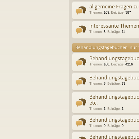
allgemeine Fragen 
Themen
:
109
,
Beiträge
:
387
interessante Themen,
Themen
:
3
,
Beiträge
:
11
Behandlungstagebücher- nur f
Behandlungstagebu
Themen
:
108
,
Beiträge
:
4216
Behandlungstagebuch
Themen
:
8
,
Beiträge
:
79
Behandlungstagebuch
etc.
Themen
:
1
,
Beiträge
:
1
Behandlungstagebuch
Themen
:
0
,
Beiträge
:
0
Behandlungstagebuc