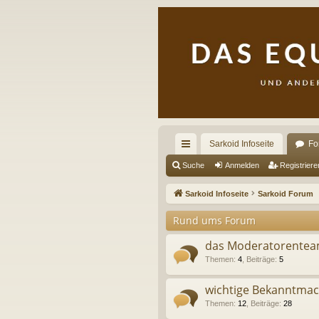
Sarkoid Infoseite
Fo
ch
Suche
Anmelden
Registriere
ne
Sarkoid Infoseite
Sarkoid Forum
llz
Rund ums Forum
ug
das Moderatorenteam 
riff
Themen
:
4
,
Beiträge
:
5
wichtige Bekanntma
Themen
:
12
,
Beiträge
:
28