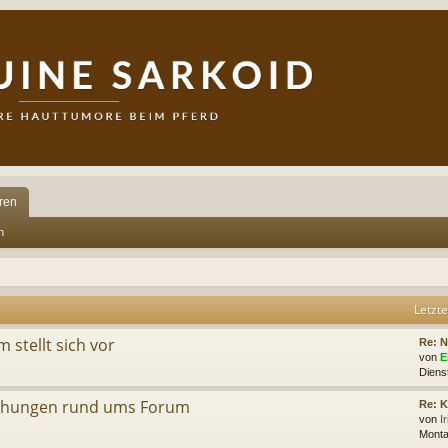
ren
n
Letzte
stellt sich vor
Re: N
von
E
Diens
chungen rund ums Forum
Re: 
von
I
Monta