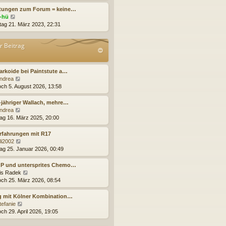
r
e
itungen zum Forum = keine…
B
s
N
j-hü
e
t
e
tag 21. März 2023, 22:31
i
e
u
t
r
e
r Beitrag
r
B
s
a
e
t
g
i
e
t
r
arkoide bei Paintstute a…
r
B
N
ndrea
a
e
e
och 5. August 2026, 13:58
g
i
u
t
e
-jähriger Wallach, mehre…
r
s
N
ndrea
a
t
e
ag 16. März 2025, 20:00
g
e
u
r
e
rfahrungen mit R17
B
s
N
lli2002
e
t
e
ag 25. Januar 2026, 00:49
i
e
u
t
r
e
OP und untersprites Chemo…
r
B
s
N
ris Radek
a
e
t
e
och 25. März 2026, 08:54
g
i
e
u
t
r
e
g mit Kölner Kombination…
r
B
s
N
tefanie
a
e
t
e
ch 29. April 2026, 19:05
g
i
e
u
t
r
e