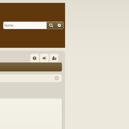
Suche
Erweiterte Suche
S
FA
n
eg
Q
m
ist
el
rie
de
re
n
n