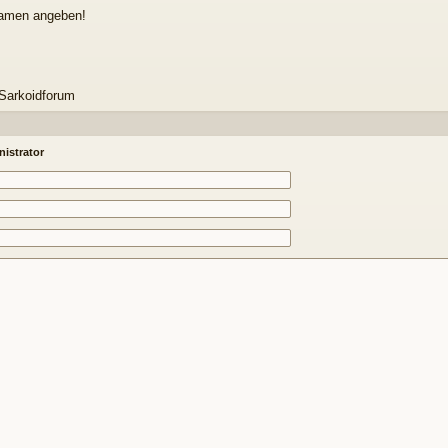
namen angeben!
arkoidforum
istrator