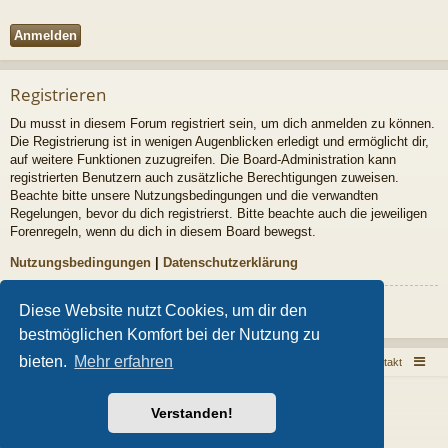
Registrieren
Du musst in diesem Forum registriert sein, um dich anmelden zu können.
Die Registrierung ist in wenigen Augenblicken erledigt und ermöglicht dir,
auf weitere Funktionen zuzugreifen. Die Board-Administration kann
registrierten Benutzern auch zusätzliche Berechtigungen zuweisen.
Beachte bitte unsere Nutzungsbedingungen und die verwandten
Regelungen, bevor du dich registrierst. Bitte beachte auch die jeweiligen
Forenregeln, wenn du dich in diesem Board bewegst.
Nutzungsbedingungen
|
Datenschutzerklärung
Registrieren
Diese Website nutzt Cookies, um dir den
bestmöglichen Komfort bei der Nutzung zu
bieten.
Mehr erfahren
Sarkoid Infoseite
Sarkoid Forum
Kontakt
Powered by
phpBB
® Forum Software © phpBB Limited
Verstanden!
Style von
Arty
- phpBB 3.3 von MrGaby
Deutsche Übersetzung durch
phpBB.de