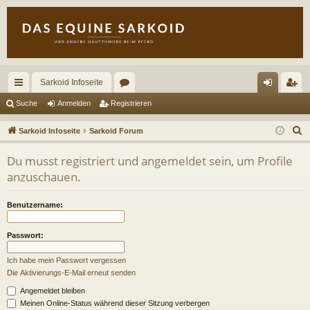
Sarkoid Infoseite
ch
or
n
eg
Suche
Anmelden
Registrieren
ne
en
m
ist
S
Sarkoid Infoseite
Sarkoid Forum
llz
el
rie
u
Du musst registriert und angemeldet sein, um Profile
c
ug
de
re
anzuschauen.
h
riff
n
n
e
Benutzername:
Passwort:
Ich habe mein Passwort vergessen
Die Aktivierungs-E-Mail erneut senden
Angemeldet bleiben
Meinen Online-Status während dieser Sitzung verbergen