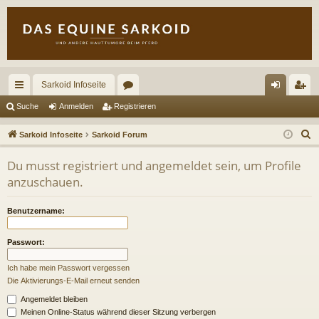
Sarkoid Infoseite
ch
or
n
eg
Suche
Anmelden
Registrieren
ne
en
m
ist
S
Sarkoid Infoseite
Sarkoid Forum
llz
el
rie
u
Du musst registriert und angemeldet sein, um Profile
c
ug
de
re
anzuschauen.
h
riff
n
n
e
Benutzername:
Passwort:
Ich habe mein Passwort vergessen
Die Aktivierungs-E-Mail erneut senden
Angemeldet bleiben
Meinen Online-Status während dieser Sitzung verbergen