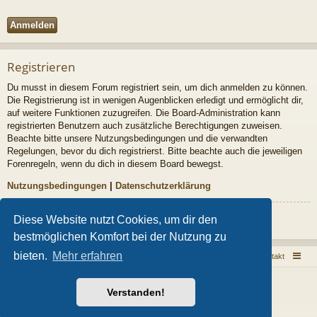
Registrieren
Du musst in diesem Forum registriert sein, um dich anmelden zu können.
Die Registrierung ist in wenigen Augenblicken erledigt und ermöglicht dir,
auf weitere Funktionen zuzugreifen. Die Board-Administration kann
registrierten Benutzern auch zusätzliche Berechtigungen zuweisen.
Beachte bitte unsere Nutzungsbedingungen und die verwandten
Regelungen, bevor du dich registrierst. Bitte beachte auch die jeweiligen
Forenregeln, wenn du dich in diesem Board bewegst.
Nutzungsbedingungen
|
Datenschutzerklärung
Registrieren
Diese Website nutzt Cookies, um dir den
bestmöglichen Komfort bei der Nutzung zu
bieten.
Mehr erfahren
Sarkoid Infoseite
Sarkoid Forum
Kontakt
Powered by
phpBB
® Forum Software © phpBB Limited
Verstanden!
Style von
Arty
- phpBB 3.3 von MrGaby
Deutsche Übersetzung durch
phpBB.de