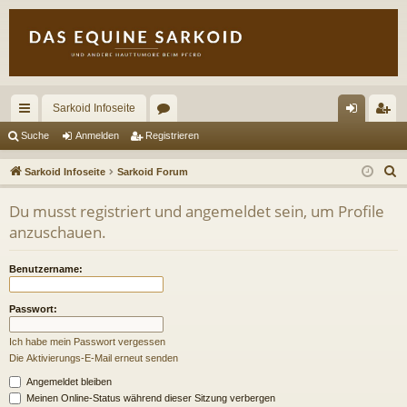
Sarkoid Infoseite
ch
or
n
eg
Suche
Anmelden
Registrieren
ne
en
m
ist
S
Sarkoid Infoseite
Sarkoid Forum
llz
el
rie
u
Du musst registriert und angemeldet sein, um Profile
c
ug
de
re
anzuschauen.
h
riff
n
n
e
Benutzername:
Passwort:
Ich habe mein Passwort vergessen
Die Aktivierungs-E-Mail erneut senden
Angemeldet bleiben
Meinen Online-Status während dieser Sitzung verbergen