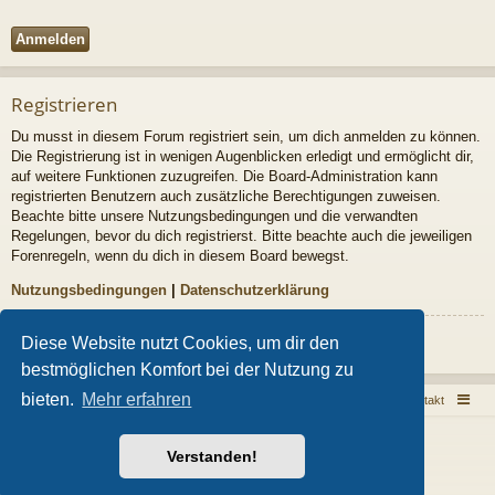
Registrieren
Du musst in diesem Forum registriert sein, um dich anmelden zu können.
Die Registrierung ist in wenigen Augenblicken erledigt und ermöglicht dir,
auf weitere Funktionen zuzugreifen. Die Board-Administration kann
registrierten Benutzern auch zusätzliche Berechtigungen zuweisen.
Beachte bitte unsere Nutzungsbedingungen und die verwandten
Regelungen, bevor du dich registrierst. Bitte beachte auch die jeweiligen
Forenregeln, wenn du dich in diesem Board bewegst.
Nutzungsbedingungen
|
Datenschutzerklärung
Registrieren
Diese Website nutzt Cookies, um dir den
bestmöglichen Komfort bei der Nutzung zu
bieten.
Mehr erfahren
Sarkoid Infoseite
Sarkoid Forum
Kontakt
Powered by
phpBB
® Forum Software © phpBB Limited
Verstanden!
Style von
Arty
- phpBB 3.3 von MrGaby
Deutsche Übersetzung durch
phpBB.de