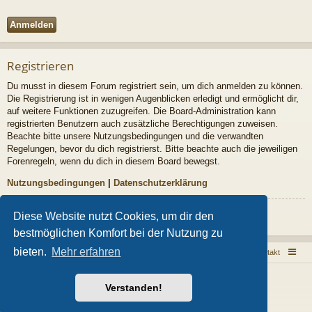
Registrieren
Du musst in diesem Forum registriert sein, um dich anmelden zu können.
Die Registrierung ist in wenigen Augenblicken erledigt und ermöglicht dir,
auf weitere Funktionen zuzugreifen. Die Board-Administration kann
registrierten Benutzern auch zusätzliche Berechtigungen zuweisen.
Beachte bitte unsere Nutzungsbedingungen und die verwandten
Regelungen, bevor du dich registrierst. Bitte beachte auch die jeweiligen
Forenregeln, wenn du dich in diesem Board bewegst.
Nutzungsbedingungen
|
Datenschutzerklärung
Registrieren
Diese Website nutzt Cookies, um dir den
bestmöglichen Komfort bei der Nutzung zu
bieten.
Mehr erfahren
Sarkoid Infoseite
Sarkoid Forum
Kontakt
Powered by
phpBB
® Forum Software © phpBB Limited
Verstanden!
Style von
Arty
- phpBB 3.3 von MrGaby
Deutsche Übersetzung durch
phpBB.de