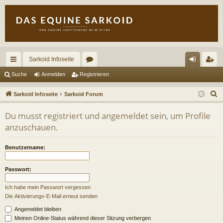
Sarkoid Infoseite
ch
or
n
eg
Suche
Anmelden
Registrieren
ne
en
m
ist
S
Sarkoid Infoseite
Sarkoid Forum
llz
el
rie
u
Du musst registriert und angemeldet sein, um Profile
c
ug
de
re
anzuschauen.
h
riff
n
n
e
Benutzername:
Passwort:
Ich habe mein Passwort vergessen
Die Aktivierungs-E-Mail erneut senden
Angemeldet bleiben
Meinen Online-Status während dieser Sitzung verbergen