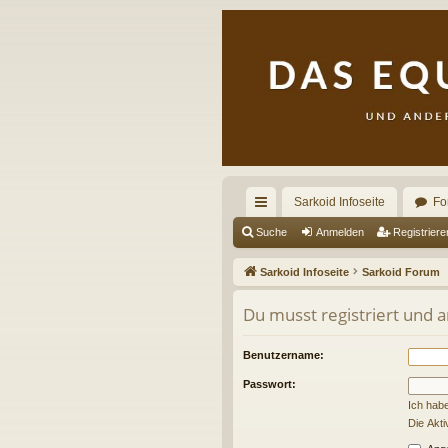
Sarkoid Infoseite
Fo
ch
Suche
Anmelden
Registriere
ne
Sarkoid Infoseite
Sarkoid Forum
llz
Du musst registriert und 
ug
riff
Benutzername:
Passwort:
Ich hab
Die Akt