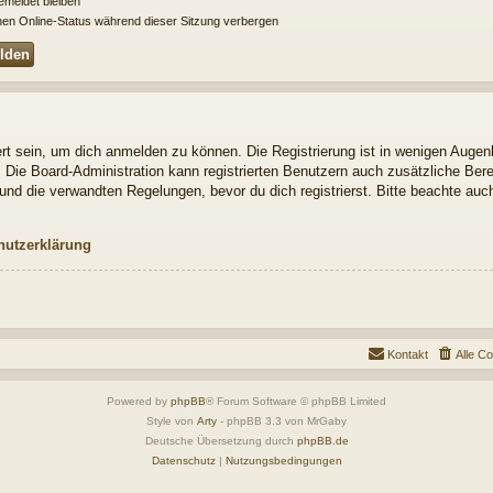
meldet bleiben
en Online-Status während dieser Sitzung verbergen
t sein, um dich anmelden zu können. Die Registrierung ist in wenigen Augenbl
. Die Board-Administration kann registrierten Benutzern auch zusätzliche Be
nd die verwandten Regelungen, bevor du dich registrierst. Bitte beachte auch
hutzerklärung
Kontakt
Alle C
Powered by
phpBB
® Forum Software © phpBB Limited
Style von
Arty
- phpBB 3.3 von MrGaby
Deutsche Übersetzung durch
phpBB.de
Datenschutz
|
Nutzungsbedingungen