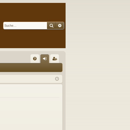
Suche
Erweiterte Suche
S
FA
n
eg
Q
m
ist
el
rie
de
re
n
n