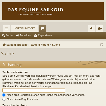
Sarkoid Infoseite
ch
or
n
eg
Suche
Anmelden
Registrieren
ne
en
m
ist
Sarkoid Infoseite
Sarkoid Forum
Suche
llz
el
rie
Suche
ug
de
re
riff
n
n
Suchanfrage
Suche nach Wörtern:
Setze ein
+
vor ein Wort, das gefunden werden muss und ein
-
vor ein Wort, das nicht
gefunden werden darf. Verwende mehrere Wörter getrennt durch
|
innerhalb einer
Klammer, wenn nur eines der Wörter gefunden werden muss. Benutze ein * als
Platzhalter für teilweise Übereinstimmungen.
Nach allen Begriffen suchen oder Suche wie angegeben verwenden
Nach einem Begriff suchen
Zu suchender Autor: