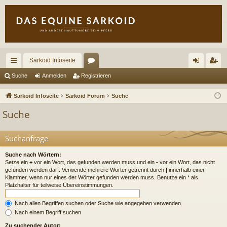
Sarkoid Infoseite
ch
or
n
eg
Suche
Anmelden
Registrieren
ne
en
m
ist
Sarkoid Infoseite
Sarkoid Forum
Suche
llz
el
rie
Suche
ug
de
re
riff
n
n
Suchanfrage
Suche nach Wörtern:
Setze ein
+
vor ein Wort, das gefunden werden muss und ein
-
vor ein Wort, das nicht
gefunden werden darf. Verwende mehrere Wörter getrennt durch
|
innerhalb einer
Klammer, wenn nur eines der Wörter gefunden werden muss. Benutze ein * als
Platzhalter für teilweise Übereinstimmungen.
Nach allen Begriffen suchen oder Suche wie angegeben verwenden
Nach einem Begriff suchen
Zu suchender Autor: