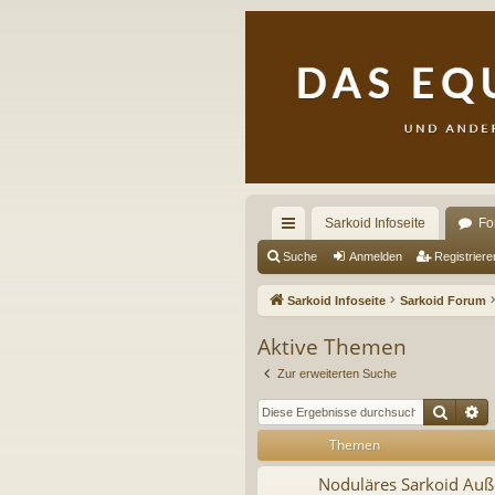
Sarkoid Infoseite
Fo
ch
Suche
Anmelden
Registriere
ne
Sarkoid Infoseite
Sarkoid Forum
llz
Aktive Themen
ug
Zur erweiterten Suche
riff
Suche
E
Themen
Noduläres Sarkoid Auße