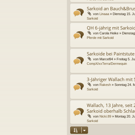
Sarkoid an Bauch&Brust
von
Linaaa
»
Dienstag 15. Ju
Sarkoid
QH 6-jährig mit Sarkoi
von
Carola Heike
»
Dienstag
Pferde mit Sarkoid
Sarkoide bei Paintstute
von
Marcel94
»
Freitag 5. J
CompX/xxTerra/Dermequin
3-Jähriger Wallach mit 
von
Rakesh
»
Sonntag 24. M
Sarkoid
Wallach, 13 Jahre, seit
Sarkoid oberhalb Schl
von
Nicki.89
»
Montag 20. Ju
Sarkoid