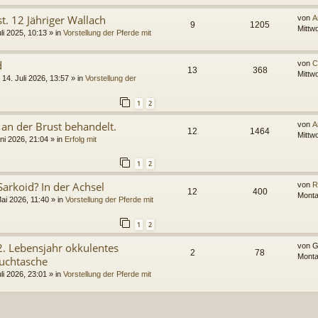
. 12 Jähriger Wallach
von
A
9
1205
Mittw
li 2025, 10:13
» in
Vorstellung der Pferde mit
d
von
C
13
368
Mittw
 14. Juli 2026, 13:57
» in
Vorstellung der
1
2
 an der Brust behandelt.
von
A
12
1464
Mittw
uni 2026, 21:04
» in
Erfolg mit
1
2
Sarkoid? In der Achsel
von
R
12
400
Monta
ai 2026, 11:40
» in
Vorstellung der Pferde mit
1
2
 2. Lebensjahr okkulentes
von
G
2
78
Monta
auchtasche
li 2026, 23:01
» in
Vorstellung der Pferde mit