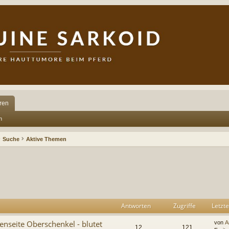
ren
n
Suche
Aktive Themen
rweiterte Suche
Antworten
Zugriffe
Letzte
nseite Oberschenkel - blutet
von
A
12
121