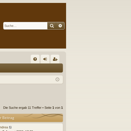
Suche
Erweiterte Suche
S
FA
n
eg
Q
m
ist
el
rie
de
re
n
n
Die Suche ergab 11 Treffer • Seite
1
von
1
r Beitrag
ndrea