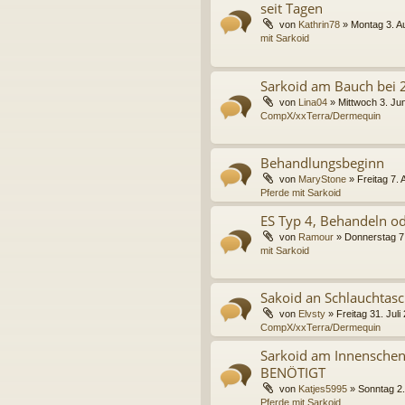
seit Tagen
von
Kathrin78
»
Montag 3. A
mit Sarkoid
Sarkoid am Bauch bei 
von
Lina04
»
Mittwoch 3. Jun
CompX/xxTerra/Dermequin
Behandlungsbeginn
von
MaryStone
»
Freitag 7.
Pferde mit Sarkoid
ES Typ 4, Behandeln od
von
Ramour
»
Donnerstag 7.
mit Sarkoid
Sakoid an Schlauchtasc
von
Elvsty
»
Freitag 31. Juli
CompX/xxTerra/Dermequin
Sarkoid am Innenschenk
BENÖTIGT
von
Katjes5995
»
Sonntag 2.
Pferde mit Sarkoid