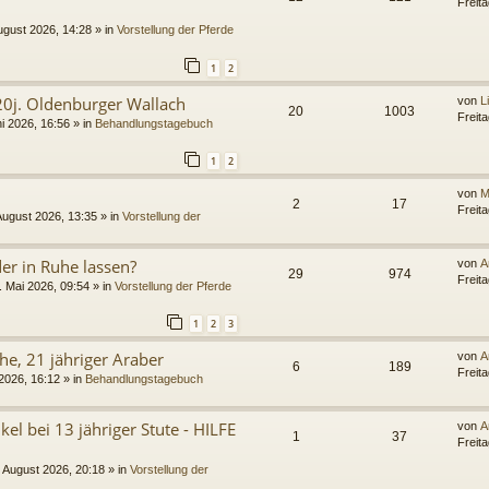
Freit
ugust 2026, 14:28
» in
Vorstellung der Pferde
1
2
20j. Oldenburger Wallach
von
L
20
1003
Freit
i 2026, 16:56
» in
Behandlungstagebuch
1
2
von
M
2
17
Freit
 August 2026, 13:35
» in
Vorstellung der
er in Ruhe lassen?
von
A
29
974
Freit
 Mai 2026, 09:54
» in
Vorstellung der Pferde
1
2
3
he, 21 jähriger Araber
von
A
6
189
Freit
 2026, 16:12
» in
Behandlungstagebuch
el bei 13 jähriger Stute - HILFE
von
A
1
37
Freit
 August 2026, 20:18
» in
Vorstellung der