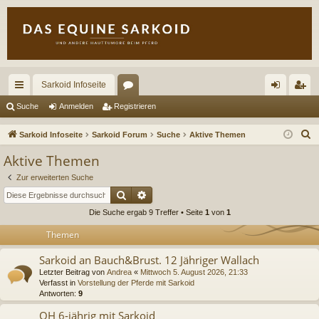
Sarkoid Infoseite
ch
or
n
eg
Suche
Anmelden
Registrieren
ne
en
m
ist
S
Sarkoid Infoseite
Sarkoid Forum
Suche
Aktive Themen
llz
el
rie
u
Aktive Themen
c
ug
de
re
Zur erweiterten Suche
h
riff
n
n
Suche
Erweiterte Suche
e
Die Suche ergab 9 Treffer • Seite
1
von
1
Themen
Sarkoid an Bauch&Brust. 12 Jähriger Wallach
Letzter Beitrag von
Andrea
«
Mittwoch 5. August 2026, 21:33
Verfasst in
Vorstellung der Pferde mit Sarkoid
Antworten:
9
QH 6-jährig mit Sarkoid