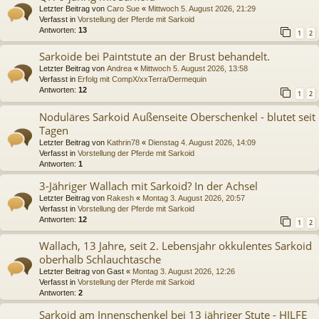
Letzter Beitrag von
Caro Sue
«
Mittwoch 5. August 2026, 21:29
Verfasst in
Vorstellung der Pferde mit Sarkoid
Antworten:
13
1
2
Sarkoide bei Paintstute an der Brust behandelt.
Letzter Beitrag von
Andrea
«
Mittwoch 5. August 2026, 13:58
Verfasst in
Erfolg mit CompX/xxTerra/Dermequin
Antworten:
12
1
2
Noduläres Sarkoid Außenseite Oberschenkel - blutet seit
Tagen
Letzter Beitrag von
Kathrin78
«
Dienstag 4. August 2026, 14:09
Verfasst in
Vorstellung der Pferde mit Sarkoid
Antworten:
1
3-Jähriger Wallach mit Sarkoid? In der Achsel
Letzter Beitrag von
Rakesh
«
Montag 3. August 2026, 20:57
Verfasst in
Vorstellung der Pferde mit Sarkoid
Antworten:
12
1
2
Wallach, 13 Jahre, seit 2. Lebensjahr okkulentes Sarkoid
oberhalb Schlauchtasche
Letzter Beitrag von
Gast
«
Montag 3. August 2026, 12:26
Verfasst in
Vorstellung der Pferde mit Sarkoid
Antworten:
2
Sarkoid am Innenschenkel bei 13 jähriger Stute - HILFE