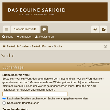
Sarkoid Infoseite
ch
or
n
eg
Suche
Anmelden
Registrieren
ne
en
m
ist
Sarkoid Infoseite
Sarkoid Forum
Suche
llz
el
rie
Suche
ug
de
re
riff
n
n
Suchanfrage
Suche nach Wörtern:
Setze ein
+
vor ein Wort, das gefunden werden muss und ein
-
vor ein Wort, das nicht
gefunden werden darf. Verwende mehrere Wörter getrennt durch
|
innerhalb einer
Klammer, wenn nur eines der Wörter gefunden werden muss. Benutze ein * als
Platzhalter für teilweise Übereinstimmungen.
Nach allen Begriffen suchen oder Suche wie angegeben verwenden
Nach einem Begriff suchen
Zu suchender Autor: