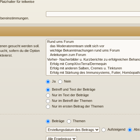
atzhalter für teilweise
e Übereinstimmungen.
enen gesucht werden soll.
ucht, sofern du die Option
tivierst.
Ja
Nein
Betreff und Text der Beiträge
Nur im Text der Beiträge
Nur im Betreff der Themen
Nur im ersten Beitrag der Themen
Beiträge
Themen
Aufsteigend
Abst