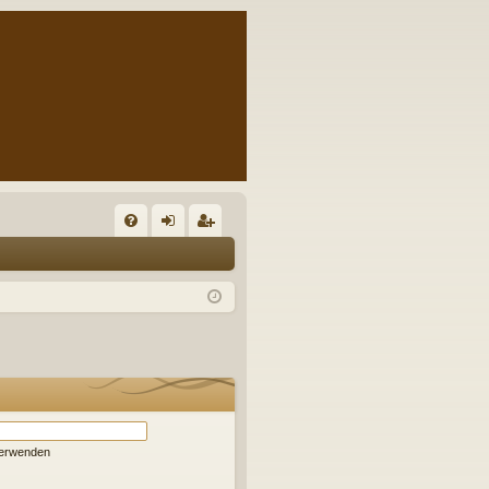
S
FA
n
eg
Q
m
ist
el
rie
de
re
n
n
verwenden