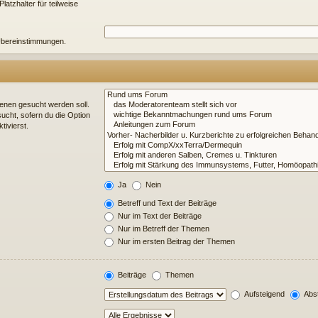
atzhalter für teilweise
e Übereinstimmungen.
enen gesucht werden soll.
ucht, sofern du die Option
tivierst.
Ja
Nein
Betreff und Text der Beiträge
Nur im Text der Beiträge
Nur im Betreff der Themen
Nur im ersten Beitrag der Themen
Beiträge
Themen
Aufsteigend
Abst