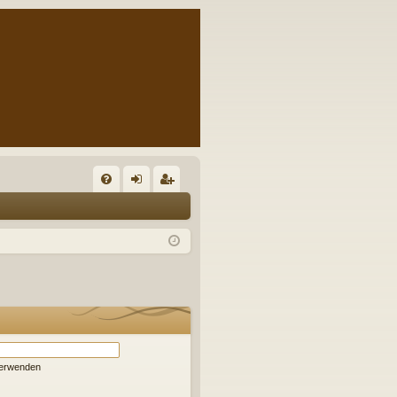
S
FA
n
eg
Q
m
ist
el
rie
de
re
n
n
verwenden