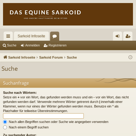
Sarkoid Infoseite
ch
or
n
eg
Suche
Anmelden
Registrieren
ne
en
m
ist
Sarkoid Infoseite
Sarkoid Forum
Suche
llz
el
rie
Suche
ug
de
re
riff
n
n
Suchanfrage
Suche nach Wörtern:
Setze ein
+
vor ein Wort, das gefunden werden muss und ein
-
vor ein Wort, das nicht
gefunden werden darf. Verwende mehrere Wörter getrennt durch
|
innerhalb einer
Klammer, wenn nur eines der Wörter gefunden werden muss. Benutze ein * als
Platzhalter für teilweise Übereinstimmungen.
Nach allen Begriffen suchen oder Suche wie angegeben verwenden
Nach einem Begriff suchen
Zu suchender Autor: