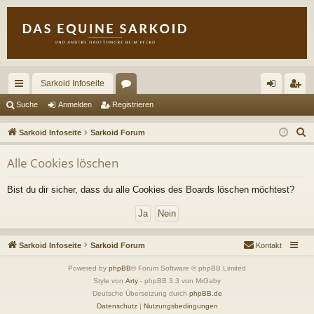
Sarkoid Infoseite
ch
or
n
eg
Suche
Anmelden
Registrieren
ne
en
m
ist
S
Sarkoid Infoseite
Sarkoid Forum
llz
el
rie
u
Alle Cookies löschen
c
ug
de
re
h
riff
n
n
Bist du dir sicher, dass du alle Cookies des Boards löschen möchtest?
e
Sarkoid Infoseite
Sarkoid Forum
Kontakt
Powered by
phpBB
® Forum Software © phpBB Limited
Style von
Arty
- phpBB 3.3 von MrGaby
Deutsche Übersetzung durch
phpBB.de
Datenschutz
|
Nutzungsbedingungen