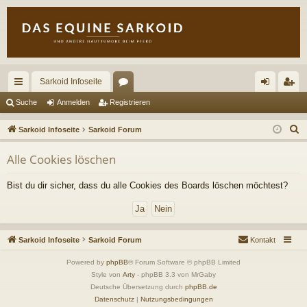
Sarkoid Infoseite
ch
or
n
eg
Suche
Anmelden
Registrieren
ne
en
m
ist
S
Sarkoid Infoseite
Sarkoid Forum
llz
el
rie
u
Alle Cookies löschen
c
ug
de
re
h
riff
n
n
Bist du dir sicher, dass du alle Cookies des Boards löschen möchtest?
e
Sarkoid Infoseite
Sarkoid Forum
Kontakt
Powered by
phpBB
® Forum Software © phpBB Limited
Style von
Arty
- phpBB 3.3 von MrGaby
Deutsche Übersetzung durch
phpBB.de
Datenschutz
|
Nutzungsbedingungen