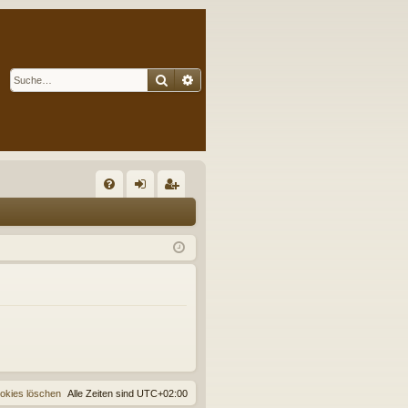
Suche
Erweiterte Suche
S
FA
n
eg
Q
m
ist
el
rie
de
re
n
n
ookies löschen
Alle Zeiten sind
UTC+02:00