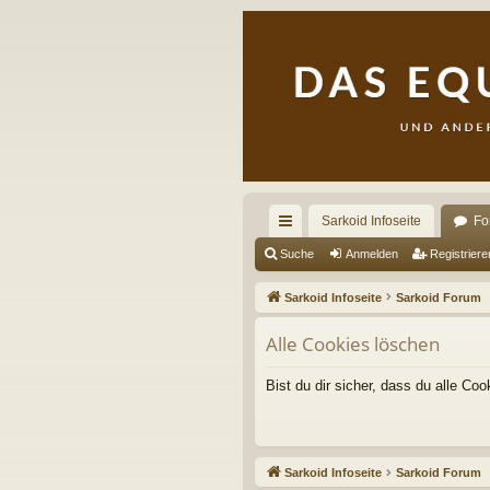
Sarkoid Infoseite
Fo
ch
Suche
Anmelden
Registriere
ne
Sarkoid Infoseite
Sarkoid Forum
llz
Alle Cookies löschen
ug
riff
Bist du dir sicher, dass du alle C
Sarkoid Infoseite
Sarkoid Forum