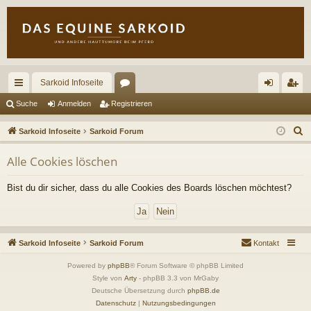
Sarkoid Infoseite
ch
or
n
eg
Suche
Anmelden
Registrieren
ne
en
m
ist
S
Sarkoid Infoseite
Sarkoid Forum
llz
el
rie
u
Alle Cookies löschen
c
ug
de
re
h
riff
n
n
Bist du dir sicher, dass du alle Cookies des Boards löschen möchtest?
e
Sarkoid Infoseite
Sarkoid Forum
Kontakt
Powered by
phpBB
® Forum Software © phpBB Limited
Style von
Arty
- phpBB 3.3 von MrGaby
Deutsche Übersetzung durch
phpBB.de
Datenschutz
|
Nutzungsbedingungen