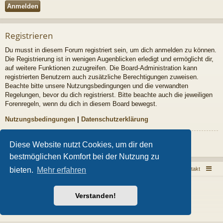
Registrieren
Du musst in diesem Forum registriert sein, um dich anmelden zu können.
Die Registrierung ist in wenigen Augenblicken erledigt und ermöglicht dir,
auf weitere Funktionen zuzugreifen. Die Board-Administration kann
registrierten Benutzern auch zusätzliche Berechtigungen zuweisen.
Beachte bitte unsere Nutzungsbedingungen und die verwandten
Regelungen, bevor du dich registrierst. Bitte beachte auch die jeweiligen
Forenregeln, wenn du dich in diesem Board bewegst.
Nutzungsbedingungen
|
Datenschutzerklärung
Registrieren
Diese Website nutzt Cookies, um dir den
bestmöglichen Komfort bei der Nutzung zu
Sarkoid Infoseite
Sarkoid Forum
Kontakt
bieten.
Mehr erfahren
Powered by
phpBB
® Forum Software © phpBB Limited
Style von
Arty
- phpBB 3.3 von MrGaby
Verstanden!
Deutsche Übersetzung durch
phpBB.de
Datenschutz
|
Nutzungsbedingungen