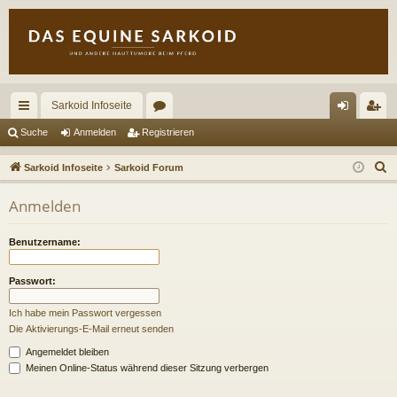
Sarkoid Infoseite
ch
or
n
eg
Suche
Anmelden
Registrieren
ne
en
m
ist
S
Sarkoid Infoseite
Sarkoid Forum
llz
el
rie
u
Anmelden
c
ug
de
re
h
riff
n
n
Benutzername:
e
Passwort:
Ich habe mein Passwort vergessen
Die Aktivierungs-E-Mail erneut senden
Angemeldet bleiben
Meinen Online-Status während dieser Sitzung verbergen