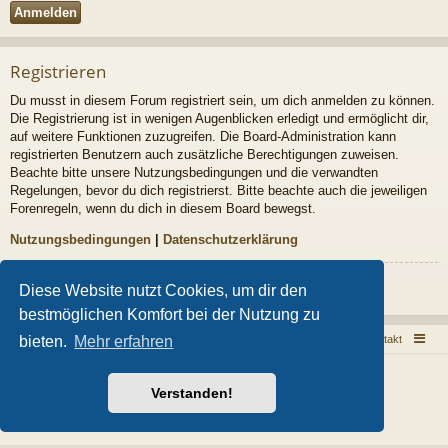
Registrieren
Du musst in diesem Forum registriert sein, um dich anmelden zu können.
Die Registrierung ist in wenigen Augenblicken erledigt und ermöglicht dir,
auf weitere Funktionen zuzugreifen. Die Board-Administration kann
registrierten Benutzern auch zusätzliche Berechtigungen zuweisen.
Beachte bitte unsere Nutzungsbedingungen und die verwandten
Regelungen, bevor du dich registrierst. Bitte beachte auch die jeweiligen
Forenregeln, wenn du dich in diesem Board bewegst.
Nutzungsbedingungen
|
Datenschutzerklärung
Registrieren
Diese Website nutzt Cookies, um dir den
bestmöglichen Komfort bei der Nutzung zu
Sarkoid Infoseite
Sarkoid Forum
Kontakt
bieten.
Mehr erfahren
Powered by
phpBB
® Forum Software © phpBB Limited
Style von
Arty
- phpBB 3.3 von MrGaby
Verstanden!
Deutsche Übersetzung durch
phpBB.de
Datenschutz
|
Nutzungsbedingungen