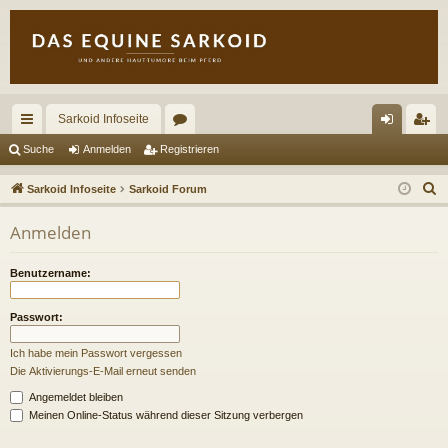
Sarkoid Infoseite
ch
or
n
eg
Suche
Anmelden
Registrieren
ne
en
m
ist
S
Sarkoid Infoseite
Sarkoid Forum
llz
el
rie
u
Anmelden
c
ug
de
re
h
riff
n
n
Benutzername:
e
Passwort:
Ich habe mein Passwort vergessen
Die Aktivierungs-E-Mail erneut senden
Angemeldet bleiben
Meinen Online-Status während dieser Sitzung verbergen