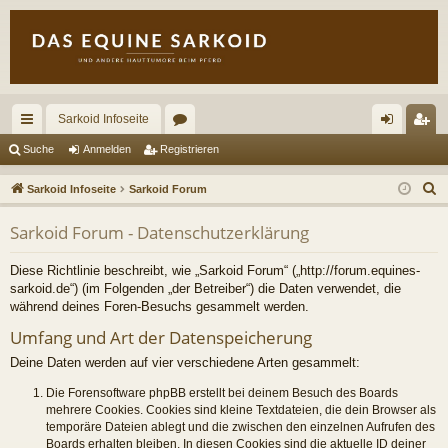
Sarkoid Infoseite
ch
or
n
eg
Suche
Anmelden
Registrieren
ne
en
m
ist
S
Sarkoid Infoseite
Sarkoid Forum
llz
el
rie
u
Sarkoid Forum - Datenschutzerklärung
c
ug
de
re
h
riff
n
n
Diese Richtlinie beschreibt, wie „Sarkoid Forum“ („http://forum.equines-
e
sarkoid.de“) (im Folgenden „der Betreiber“) die Daten verwendet, die
während deines Foren-Besuchs gesammelt werden.
Umfang und Art der Datenspeicherung
Deine Daten werden auf vier verschiedene Arten gesammelt:
Die Forensoftware phpBB erstellt bei deinem Besuch des Boards
mehrere Cookies. Cookies sind kleine Textdateien, die dein Browser als
temporäre Dateien ablegt und die zwischen den einzelnen Aufrufen des
Boards erhalten bleiben. In diesen Cookies sind die aktuelle ID deiner