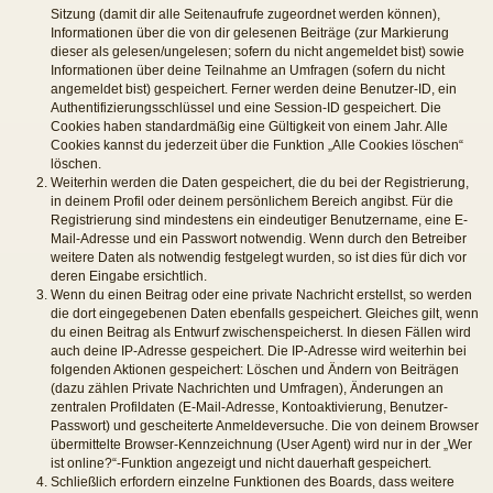
Sitzung (damit dir alle Seitenaufrufe zugeordnet werden können),
Informationen über die von dir gelesenen Beiträge (zur Markierung
dieser als gelesen/ungelesen; sofern du nicht angemeldet bist) sowie
Informationen über deine Teilnahme an Umfragen (sofern du nicht
angemeldet bist) gespeichert. Ferner werden deine Benutzer-ID, ein
Authentifizierungsschlüssel und eine Session-ID gespeichert. Die
Cookies haben standardmäßig eine Gültigkeit von einem Jahr. Alle
Cookies kannst du jederzeit über die Funktion „Alle Cookies löschen“
löschen.
Weiterhin werden die Daten gespeichert, die du bei der Registrierung,
in deinem Profil oder deinem persönlichem Bereich angibst. Für die
Registrierung sind mindestens ein eindeutiger Benutzername, eine E-
Mail-Adresse und ein Passwort notwendig. Wenn durch den Betreiber
weitere Daten als notwendig festgelegt wurden, so ist dies für dich vor
deren Eingabe ersichtlich.
Wenn du einen Beitrag oder eine private Nachricht erstellst, so werden
die dort eingegebenen Daten ebenfalls gespeichert. Gleiches gilt, wenn
du einen Beitrag als Entwurf zwischenspeicherst. In diesen Fällen wird
auch deine IP-Adresse gespeichert. Die IP-Adresse wird weiterhin bei
folgenden Aktionen gespeichert: Löschen und Ändern von Beiträgen
(dazu zählen Private Nachrichten und Umfragen), Änderungen an
zentralen Profildaten (E-Mail-Adresse, Kontoaktivierung, Benutzer-
Passwort) und gescheiterte Anmeldeversuche. Die von deinem Browser
übermittelte Browser-Kennzeichnung (User Agent) wird nur in der „Wer
ist online?“-Funktion angezeigt und nicht dauerhaft gespeichert.
Schließlich erfordern einzelne Funktionen des Boards, dass weitere