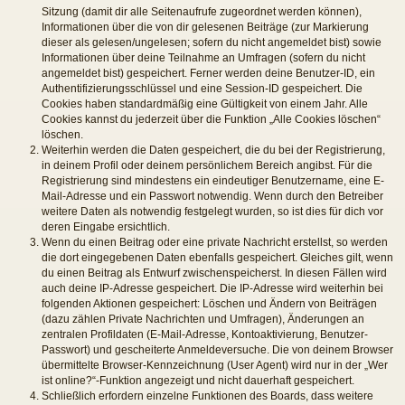
Sitzung (damit dir alle Seitenaufrufe zugeordnet werden können),
Informationen über die von dir gelesenen Beiträge (zur Markierung
dieser als gelesen/ungelesen; sofern du nicht angemeldet bist) sowie
Informationen über deine Teilnahme an Umfragen (sofern du nicht
angemeldet bist) gespeichert. Ferner werden deine Benutzer-ID, ein
Authentifizierungsschlüssel und eine Session-ID gespeichert. Die
Cookies haben standardmäßig eine Gültigkeit von einem Jahr. Alle
Cookies kannst du jederzeit über die Funktion „Alle Cookies löschen“
löschen.
Weiterhin werden die Daten gespeichert, die du bei der Registrierung,
in deinem Profil oder deinem persönlichem Bereich angibst. Für die
Registrierung sind mindestens ein eindeutiger Benutzername, eine E-
Mail-Adresse und ein Passwort notwendig. Wenn durch den Betreiber
weitere Daten als notwendig festgelegt wurden, so ist dies für dich vor
deren Eingabe ersichtlich.
Wenn du einen Beitrag oder eine private Nachricht erstellst, so werden
die dort eingegebenen Daten ebenfalls gespeichert. Gleiches gilt, wenn
du einen Beitrag als Entwurf zwischenspeicherst. In diesen Fällen wird
auch deine IP-Adresse gespeichert. Die IP-Adresse wird weiterhin bei
folgenden Aktionen gespeichert: Löschen und Ändern von Beiträgen
(dazu zählen Private Nachrichten und Umfragen), Änderungen an
zentralen Profildaten (E-Mail-Adresse, Kontoaktivierung, Benutzer-
Passwort) und gescheiterte Anmeldeversuche. Die von deinem Browser
übermittelte Browser-Kennzeichnung (User Agent) wird nur in der „Wer
ist online?“-Funktion angezeigt und nicht dauerhaft gespeichert.
Schließlich erfordern einzelne Funktionen des Boards, dass weitere