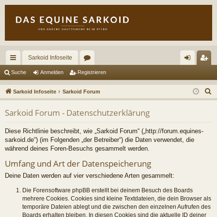
Sarkoid Infoseite
ch
or
n
eg
Suche
Anmelden
Registrieren
ne
en
m
ist
S
Sarkoid Infoseite
Sarkoid Forum
llz
el
rie
u
Sarkoid Forum - Datenschutzerklärung
c
ug
de
re
h
riff
n
n
Diese Richtlinie beschreibt, wie „Sarkoid Forum“ („http://forum.equines-
e
sarkoid.de“) (im Folgenden „der Betreiber“) die Daten verwendet, die
während deines Foren-Besuchs gesammelt werden.
Umfang und Art der Datenspeicherung
Deine Daten werden auf vier verschiedene Arten gesammelt:
Die Forensoftware phpBB erstellt bei deinem Besuch des Boards
mehrere Cookies. Cookies sind kleine Textdateien, die dein Browser als
temporäre Dateien ablegt und die zwischen den einzelnen Aufrufen des
Boards erhalten bleiben. In diesen Cookies sind die aktuelle ID deiner