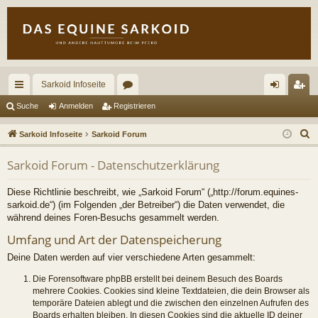
Sarkoid Infoseite
ch
or
n
eg
Suche
Anmelden
Registrieren
ne
en
m
ist
S
Sarkoid Infoseite
Sarkoid Forum
llz
el
rie
u
Sarkoid Forum - Datenschutzerklärung
c
ug
de
re
h
riff
n
n
Diese Richtlinie beschreibt, wie „Sarkoid Forum“ („http://forum.equines-
e
sarkoid.de“) (im Folgenden „der Betreiber“) die Daten verwendet, die
während deines Foren-Besuchs gesammelt werden.
Umfang und Art der Datenspeicherung
Deine Daten werden auf vier verschiedene Arten gesammelt:
Die Forensoftware phpBB erstellt bei deinem Besuch des Boards
mehrere Cookies. Cookies sind kleine Textdateien, die dein Browser als
temporäre Dateien ablegt und die zwischen den einzelnen Aufrufen des
Boards erhalten bleiben. In diesen Cookies sind die aktuelle ID deiner