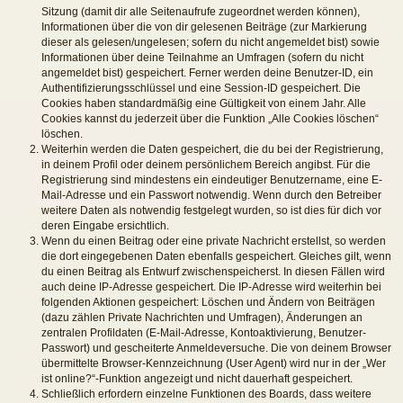
Sitzung (damit dir alle Seitenaufrufe zugeordnet werden können),
Informationen über die von dir gelesenen Beiträge (zur Markierung
dieser als gelesen/ungelesen; sofern du nicht angemeldet bist) sowie
Informationen über deine Teilnahme an Umfragen (sofern du nicht
angemeldet bist) gespeichert. Ferner werden deine Benutzer-ID, ein
Authentifizierungsschlüssel und eine Session-ID gespeichert. Die
Cookies haben standardmäßig eine Gültigkeit von einem Jahr. Alle
Cookies kannst du jederzeit über die Funktion „Alle Cookies löschen“
löschen.
Weiterhin werden die Daten gespeichert, die du bei der Registrierung,
in deinem Profil oder deinem persönlichem Bereich angibst. Für die
Registrierung sind mindestens ein eindeutiger Benutzername, eine E-
Mail-Adresse und ein Passwort notwendig. Wenn durch den Betreiber
weitere Daten als notwendig festgelegt wurden, so ist dies für dich vor
deren Eingabe ersichtlich.
Wenn du einen Beitrag oder eine private Nachricht erstellst, so werden
die dort eingegebenen Daten ebenfalls gespeichert. Gleiches gilt, wenn
du einen Beitrag als Entwurf zwischenspeicherst. In diesen Fällen wird
auch deine IP-Adresse gespeichert. Die IP-Adresse wird weiterhin bei
folgenden Aktionen gespeichert: Löschen und Ändern von Beiträgen
(dazu zählen Private Nachrichten und Umfragen), Änderungen an
zentralen Profildaten (E-Mail-Adresse, Kontoaktivierung, Benutzer-
Passwort) und gescheiterte Anmeldeversuche. Die von deinem Browser
übermittelte Browser-Kennzeichnung (User Agent) wird nur in der „Wer
ist online?“-Funktion angezeigt und nicht dauerhaft gespeichert.
Schließlich erfordern einzelne Funktionen des Boards, dass weitere