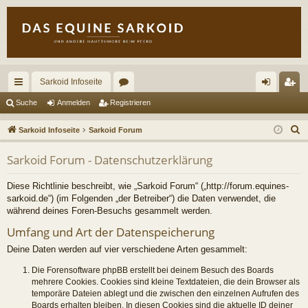
Sarkoid Infoseite
ch
or
n
eg
Suche
Anmelden
Registrieren
ne
en
m
ist
S
Sarkoid Infoseite
Sarkoid Forum
llz
el
rie
u
Sarkoid Forum - Datenschutzerklärung
c
ug
de
re
h
riff
n
n
Diese Richtlinie beschreibt, wie „Sarkoid Forum“ („http://forum.equines-
e
sarkoid.de“) (im Folgenden „der Betreiber“) die Daten verwendet, die
während deines Foren-Besuchs gesammelt werden.
Umfang und Art der Datenspeicherung
Deine Daten werden auf vier verschiedene Arten gesammelt:
Die Forensoftware phpBB erstellt bei deinem Besuch des Boards
mehrere Cookies. Cookies sind kleine Textdateien, die dein Browser als
temporäre Dateien ablegt und die zwischen den einzelnen Aufrufen des
Boards erhalten bleiben. In diesen Cookies sind die aktuelle ID deiner