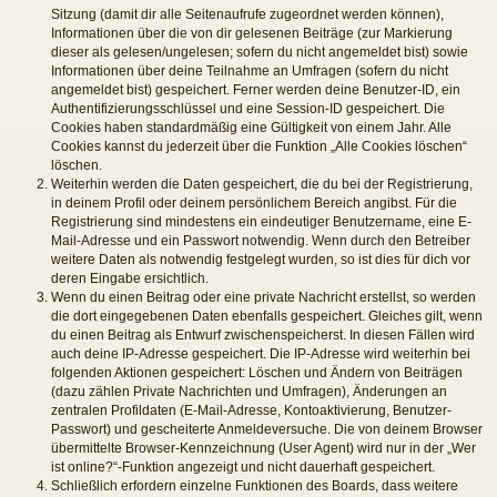
Sitzung (damit dir alle Seitenaufrufe zugeordnet werden können),
Informationen über die von dir gelesenen Beiträge (zur Markierung
dieser als gelesen/ungelesen; sofern du nicht angemeldet bist) sowie
Informationen über deine Teilnahme an Umfragen (sofern du nicht
angemeldet bist) gespeichert. Ferner werden deine Benutzer-ID, ein
Authentifizierungsschlüssel und eine Session-ID gespeichert. Die
Cookies haben standardmäßig eine Gültigkeit von einem Jahr. Alle
Cookies kannst du jederzeit über die Funktion „Alle Cookies löschen“
löschen.
Weiterhin werden die Daten gespeichert, die du bei der Registrierung,
in deinem Profil oder deinem persönlichem Bereich angibst. Für die
Registrierung sind mindestens ein eindeutiger Benutzername, eine E-
Mail-Adresse und ein Passwort notwendig. Wenn durch den Betreiber
weitere Daten als notwendig festgelegt wurden, so ist dies für dich vor
deren Eingabe ersichtlich.
Wenn du einen Beitrag oder eine private Nachricht erstellst, so werden
die dort eingegebenen Daten ebenfalls gespeichert. Gleiches gilt, wenn
du einen Beitrag als Entwurf zwischenspeicherst. In diesen Fällen wird
auch deine IP-Adresse gespeichert. Die IP-Adresse wird weiterhin bei
folgenden Aktionen gespeichert: Löschen und Ändern von Beiträgen
(dazu zählen Private Nachrichten und Umfragen), Änderungen an
zentralen Profildaten (E-Mail-Adresse, Kontoaktivierung, Benutzer-
Passwort) und gescheiterte Anmeldeversuche. Die von deinem Browser
übermittelte Browser-Kennzeichnung (User Agent) wird nur in der „Wer
ist online?“-Funktion angezeigt und nicht dauerhaft gespeichert.
Schließlich erfordern einzelne Funktionen des Boards, dass weitere