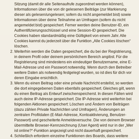
Sitzung (damit dir alle Seitenaufrufe zugeordnet werden können),
Informationen über die von dir gelesenen Beiträge (zur Markierung
dieser als gelesen/ungelesen; sofern du nicht angemeldet bist) sowie
Informationen über deine Teilnahme an Umfragen (sofern du nicht
angemeldet bist) gespeichert. Ferner werden deine Benutzer-ID, ein
Authentifizierungsschlüssel und eine Session-ID gespeichert. Die
Cookies haben standardmäßig eine Gültigkeit von einem Jahr. Alle
Cookies kannst du jederzeit über die Funktion „Alle Cookies löschen“
löschen.
Weiterhin werden die Daten gespeichert, die du bei der Registrierung,
in deinem Profil oder deinem persönlichem Bereich angibst. Für die
Registrierung sind mindestens ein eindeutiger Benutzername, eine E-
Mail-Adresse und ein Passwort notwendig. Wenn durch den Betreiber
weitere Daten als notwendig festgelegt wurden, so ist dies für dich vor
deren Eingabe ersichtlich.
Wenn du einen Beitrag oder eine private Nachricht erstellst, so werden
die dort eingegebenen Daten ebenfalls gespeichert. Gleiches gilt, wenn
du einen Beitrag als Entwurf zwischenspeicherst. In diesen Fällen wird
auch deine IP-Adresse gespeichert. Die IP-Adresse wird weiterhin bei
folgenden Aktionen gespeichert: Löschen und Ändern von Beiträgen
(dazu zählen Private Nachrichten und Umfragen), Änderungen an
zentralen Profildaten (E-Mail-Adresse, Kontoaktivierung, Benutzer-
Passwort) und gescheiterte Anmeldeversuche. Die von deinem Browser
übermittelte Browser-Kennzeichnung (User Agent) wird nur in der „Wer
ist online?“-Funktion angezeigt und nicht dauerhaft gespeichert.
Schließlich erfordern einzelne Funktionen des Boards, dass weitere