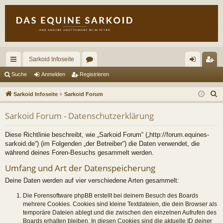
Sarkoid Infoseite
ch
or
n
eg
Suche
Anmelden
Registrieren
ne
en
m
ist
S
Sarkoid Infoseite
Sarkoid Forum
llz
el
rie
u
Sarkoid Forum - Datenschutzerklärung
c
ug
de
re
h
riff
n
n
Diese Richtlinie beschreibt, wie „Sarkoid Forum“ („http://forum.equines-
e
sarkoid.de“) (im Folgenden „der Betreiber“) die Daten verwendet, die
während deines Foren-Besuchs gesammelt werden.
Umfang und Art der Datenspeicherung
Deine Daten werden auf vier verschiedene Arten gesammelt:
Die Forensoftware phpBB erstellt bei deinem Besuch des Boards
mehrere Cookies. Cookies sind kleine Textdateien, die dein Browser als
temporäre Dateien ablegt und die zwischen den einzelnen Aufrufen des
Boards erhalten bleiben. In diesen Cookies sind die aktuelle ID deiner