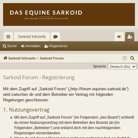
Sarkoid Infoseite
ch
or
n
eg
Suche
Anmelden
Registrieren
ne
en
m
ist
S
Sarkoid Infoseite
Sarkoid Forum
llz
el
rie
u
Sprache:
c
ug
de
re
Sarkoid Forum - Registrierung
h
riff
n
n
e
Mit dem Zugriff auf „Sarkoid Forum“ („http://forum.equines-sarkoid.de“)
wird zwischen dir und dem Betreiber ein Vertrag mit folgenden
Regelungen geschlossen:
1. Nutzungsvertrag
Mit dem Zugriff auf „Sarkoid Forum“ (im Folgenden „das Board“) schließt
du einen Nutzungsvertrag mit dem Betreiber des Boards ab (im
Folgenden „Betreiber“) und erklärst dich mit den nachfolgenden
Regelungen einverstanden.