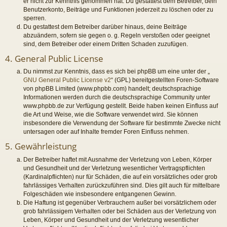
er nicht zur Kenntnis genommen hat. Du gestattest dem Betreiber, dein
Benutzerkonto, Beiträge und Funktionen jederzeit zu löschen oder zu
sperren.
Du gestattest dem Betreiber darüber hinaus, deine Beiträge
abzuändern, sofern sie gegen o. g. Regeln verstoßen oder geeignet
sind, dem Betreiber oder einem Dritten Schaden zuzufügen.
4. General Public License
Du nimmst zur Kenntnis, dass es sich bei phpBB um eine unter der „
GNU General Public License v2
“ (GPL) bereitgestellten Foren-Software
von phpBB Limited (www.phpbb.com) handelt; deutschsprachige
Informationen werden durch die deutschsprachige Community unter
www.phpbb.de zur Verfügung gestellt. Beide haben keinen Einfluss auf
die Art und Weise, wie die Software verwendet wird. Sie können
insbesondere die Verwendung der Software für bestimmte Zwecke nicht
untersagen oder auf Inhalte fremder Foren Einfluss nehmen.
5. Gewährleistung
Der Betreiber haftet mit Ausnahme der Verletzung von Leben, Körper
und Gesundheit und der Verletzung wesentlicher Vertragspflichten
(Kardinalpflichten) nur für Schäden, die auf ein vorsätzliches oder grob
fahrlässiges Verhalten zurückzuführen sind. Dies gilt auch für mittelbare
Folgeschäden wie insbesondere entgangenen Gewinn.
Die Haftung ist gegenüber Verbrauchern außer bei vorsätzlichem oder
grob fahrlässigem Verhalten oder bei Schäden aus der Verletzung von
Leben, Körper und Gesundheit und der Verletzung wesentlicher