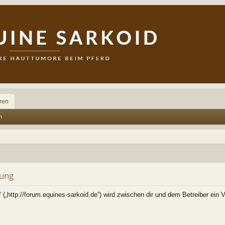
ren
n
rung
 („http://forum.equines-sarkoid.de“) wird zwischen dir und dem Betreiber ein