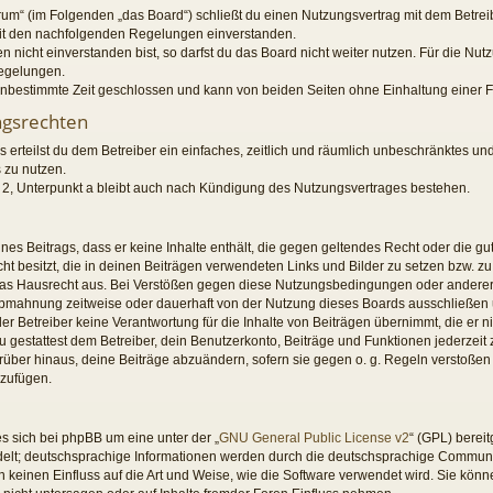
orum“ (im Folgenden „das Board“) schließt du einen Nutzungsvertrag mit dem Betre
 mit den nachfolgenden Regelungen einverstanden.
nicht einverstanden bist, so darfst du das Board nicht weiter nutzen. Für die Nut
Regelungen.
nbestimmte Zeit geschlossen und kann von beiden Seiten ohne Einhaltung einer Fr
ngsrechten
s erteilst du dem Betreiber ein einfaches, zeitlich und räumlich unbeschränktes un
 zu nutzen.
2, Unterpunkt a bleibt auch nach Kündigung des Nutzungsvertrages bestehen.
eines Beitrags, dass er keine Inhalte enthält, die gegen geltendes Recht oder die gu
t besitzt, die in deinen Beiträgen verwendeten Links und Bilder zu setzen bzw. z
das Hausrecht aus. Bei Verstößen gegen diese Nutzungsbedingungen oder anderer 
Abmahnung zeitweise oder dauerhaft von der Nutzung dieses Boards ausschließen u
r Betreiber keine Verantwortung für die Inhalte von Beiträgen übernimmt, die er nicht
gestattest dem Betreiber, dein Benutzerkonto, Beiträge und Funktionen jederzeit 
rüber hinaus, deine Beiträge abzuändern, sofern sie gegen o. g. Regeln verstoßen
uzufügen.
s sich bei phpBB um eine unter der „
GNU General Public License v2
“ (GPL) berei
elt; deutschsprachige Informationen werden durch die deutschsprachige Commun
n keinen Einfluss auf die Art und Weise, wie die Software verwendet wird. Sie k