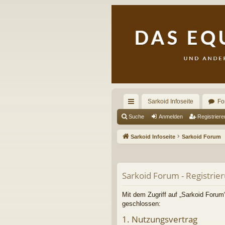
Sarkoid Infoseite
Fo
ch
Suche
Anmelden
Registriere
ne
Sarkoid Infoseite
Sarkoid Forum
llz
ug
Sarkoid Forum - Registrie
riff
Mit dem Zugriff auf „Sarkoid Forum“
geschlossen:
1. Nutzungsvertrag