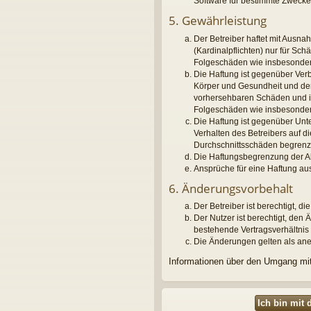
Software für bestimmte Zwecke 
5. Gewährleistung
Der Betreiber haftet mit Ausna
(Kardinalpflichten) nur für Sch
Folgeschäden wie insbesonde
Die Haftung ist gegenüber Ver
Körper und Gesundheit und der 
vorhersehbaren Schäden und im 
Folgeschäden wie insbesonde
Die Haftung ist gegenüber Unt
Verhalten des Betreibers auf 
Durchschnittsschäden begrenzt
Die Haftungsbegrenzung der Abs
Ansprüche für eine Haftung au
6. Änderungsvorbehalt
Der Betreiber ist berechtigt, 
Der Nutzer ist berechtigt, de
bestehende Vertragsverhältnis 
Die Änderungen gelten als ane
Informationen über den Umgang mit 