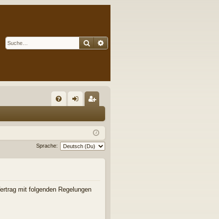
Suche
Erweiterte Suche
S
FA
n
eg
Q
m
ist
el
rie
Sprache:
de
re
n
n
 Vertrag mit folgenden Regelungen