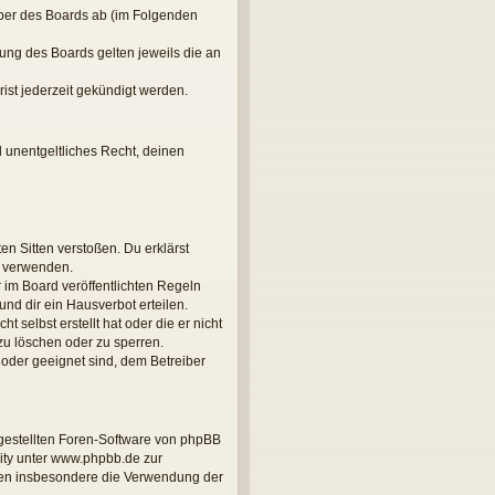
iber des Boards ab (im Folgenden
zung des Boards gelten jeweils die an
ist jederzeit gekündigt werden.
d unentgeltliches Recht, deinen
ten Sitten verstoßen. Du erklärst
u verwenden.
im Board veröffentlichten Regeln
nd dir ein Hausverbot erteilen.
 selbst erstellt hat oder die er nicht
zu löschen oder zu sperren.
 oder geeignet sind, dem Betreiber
tgestellten Foren-Software von phpBB
ity unter www.phpbb.de zur
önnen insbesondere die Verwendung der