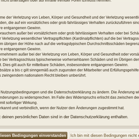
nicht untersagen oder auf Inhalte fremder Foren Einfluss nehmen.
hme der Verletzung von Leben, Körper und Gesundheit und der Verletzung wesentlic
äden, die auf ein vorsätzliches oder grob fahrlässiges Verhalten zurückzuführen sind.
re entgangenen Gewinn.
brauchern außer bei vorsätzlichem oder grob fahrlässigem Verhalten oder bei Sch
Verletzung wesentlicher Vertragspflichten (Kardinalpflichten) auf die bei Vertrags
übrigen der Höhe nach auf die vertragstypischen Durchschnittsschäden begrenzt. 
re entgangenen Gewinn.
ernehmern außer bei der Verletzung von Leben, Körper und Gesundheit oder vorsä
die bei Vertragsschluss typischerweise vorhersehbaren Schäden und im Übrigen der
. Dies gilt auch für mittelbare Schäden, insbesondere entgangenen Gewinn.
ätze a bis c gilt sinngemäß auch zugunsten der Mitarbeiter und Erfüllungsgehilfe
s zwingendem nationalem Recht bleiben unberührt.
die Nutzungsbedingungen und die Datenschutzerklärung zu ändern. Die Änderung wir
n Änderungen zu widersprechen. Im Falle des Widerspruchs erlischt das zwischen d
mit sofortiger Wirkung.
rkannt und verbindlich, wenn der Nutzer den Änderungen zugestimmt hat.
deinen persönlichen Daten sind in der Datenschutzerklärung enthalten.