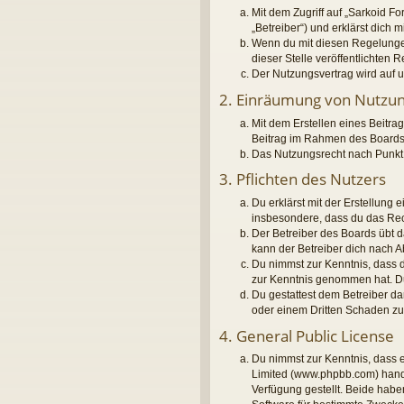
Mit dem Zugriff auf „Sarkoid F
„Betreiber“) und erklärst dich
Wenn du mit diesen Regelungen 
dieser Stelle veröffentlichten 
Der Nutzungsvertrag wird auf u
2. Einräumung von Nutzu
Mit dem Erstellen eines Beitrag
Beitrag im Rahmen des Boards
Das Nutzungsrecht nach Punkt 
3. Pflichten des Nutzers
Du erklärst mit der Erstellung 
insbesondere, dass du das Rech
Der Betreiber des Boards übt 
kann der Betreiber dich nach 
Du nimmst zur Kenntnis, dass de
zur Kenntnis genommen hat. Du 
Du gestattest dem Betreiber da
oder einem Dritten Schaden z
4. General Public License
Du nimmst zur Kenntnis, dass e
Limited (www.phpbb.com) hand
Verfügung gestellt. Beide habe