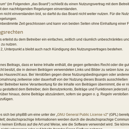
orum“ (im Folgenden „das Board“) schließt du einen Nutzungsvertrag mit dem Betre
 mit den nachfolgenden Regelungen einverstanden.
nicht einverstanden bist, so darfst du das Board nicht weiter nutzen. Für die Nut
Regelungen.
nbestimmte Zeit geschlossen und kann von beiden Seiten ohne Einhaltung einer Fr
ngsrechten
s erteilst du dem Betreiber ein einfaches, zeitlich und räumlich unbeschränktes un
 zu nutzen.
2, Unterpunkt a bleibt auch nach Kündigung des Nutzungsvertrages bestehen.
eines Beitrags, dass er keine Inhalte enthält, die gegen geltendes Recht oder die gu
t besitzt, die in deinen Beiträgen verwendeten Links und Bilder zu setzen bzw. z
das Hausrecht aus. Bei Verstößen gegen diese Nutzungsbedingungen oder anderer 
Abmahnung zeitweise oder dauerhaft von der Nutzung dieses Boards ausschließen u
r Betreiber keine Verantwortung für die Inhalte von Beiträgen übernimmt, die er nicht
gestattest dem Betreiber, dein Benutzerkonto, Beiträge und Funktionen jederzeit 
rüber hinaus, deine Beiträge abzuändern, sofern sie gegen o. g. Regeln verstoßen
uzufügen.
s sich bei phpBB um eine unter der „
GNU General Public License v2
“ (GPL) berei
elt; deutschsprachige Informationen werden durch die deutschsprachige Commun
n keinen Einfluss auf die Art und Weise, wie die Software verwendet wird. Sie k