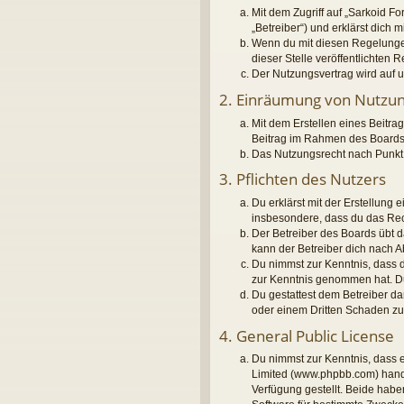
Mit dem Zugriff auf „Sarkoid F
„Betreiber“) und erklärst dich
Wenn du mit diesen Regelungen 
dieser Stelle veröffentlichten 
Der Nutzungsvertrag wird auf u
2. Einräumung von Nutzu
Mit dem Erstellen eines Beitrag
Beitrag im Rahmen des Boards
Das Nutzungsrecht nach Punkt 
3. Pflichten des Nutzers
Du erklärst mit der Erstellung 
insbesondere, dass du das Rech
Der Betreiber des Boards übt 
kann der Betreiber dich nach 
Du nimmst zur Kenntnis, dass de
zur Kenntnis genommen hat. Du 
Du gestattest dem Betreiber da
oder einem Dritten Schaden z
4. General Public License
Du nimmst zur Kenntnis, dass e
Limited (www.phpbb.com) hand
Verfügung gestellt. Beide habe