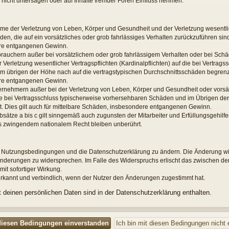
nicht untersagen oder auf Inhalte fremder Foren Einfluss nehmen.
hme der Verletzung von Leben, Körper und Gesundheit und der Verletzung wesentlic
äden, die auf ein vorsätzliches oder grob fahrlässiges Verhalten zurückzuführen sind.
re entgangenen Gewinn.
brauchern außer bei vorsätzlichem oder grob fahrlässigem Verhalten oder bei Sch
Verletzung wesentlicher Vertragspflichten (Kardinalpflichten) auf die bei Vertrags
übrigen der Höhe nach auf die vertragstypischen Durchschnittsschäden begrenzt. 
re entgangenen Gewinn.
ernehmern außer bei der Verletzung von Leben, Körper und Gesundheit oder vorsä
die bei Vertragsschluss typischerweise vorhersehbaren Schäden und im Übrigen der
. Dies gilt auch für mittelbare Schäden, insbesondere entgangenen Gewinn.
ätze a bis c gilt sinngemäß auch zugunsten der Mitarbeiter und Erfüllungsgehilfe
s zwingendem nationalem Recht bleiben unberührt.
die Nutzungsbedingungen und die Datenschutzerklärung zu ändern. Die Änderung wir
n Änderungen zu widersprechen. Im Falle des Widerspruchs erlischt das zwischen d
mit sofortiger Wirkung.
rkannt und verbindlich, wenn der Nutzer den Änderungen zugestimmt hat.
deinen persönlichen Daten sind in der Datenschutzerklärung enthalten.