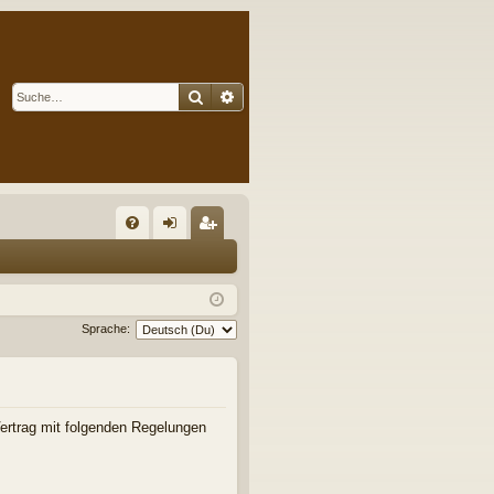
Suche
Erweiterte Suche
S
FA
n
eg
Q
m
ist
el
rie
Sprache:
de
re
n
n
 Vertrag mit folgenden Regelungen