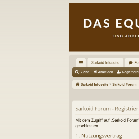
Sarkoid Infoseite
Fo
ch
Suche
Anmelden
Registriere
ne
Sarkoid Infoseite
Sarkoid Forum
llz
ug
Sarkoid Forum - Registrie
riff
Mit dem Zugriff auf „Sarkoid Forum“
geschlossen:
1. Nutzungsvertrag