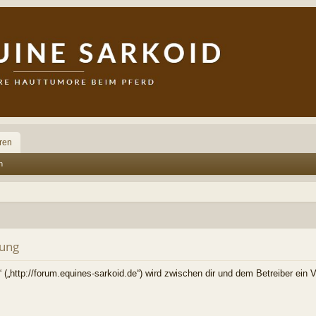
ren
n
rung
 („http://forum.equines-sarkoid.de“) wird zwischen dir und dem Betreiber ein