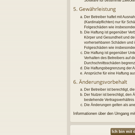
Software für bestimmte Zwecke 
5. Gewährleistung
Der Betreiber haftet mit Ausna
(Kardinalpflichten) nur für Sch
Folgeschäden wie insbesonde
Die Haftung ist gegenüber Ver
Körper und Gesundheit und der 
vorhersehbaren Schäden und im 
Folgeschäden wie insbesonde
Die Haftung ist gegenüber Unt
Verhalten des Betreibers auf 
Durchschnittsschäden begrenzt
Die Haftungsbegrenzung der Abs
Ansprüche für eine Haftung au
6. Änderungsvorbehalt
Der Betreiber ist berechtigt, 
Der Nutzer ist berechtigt, de
bestehende Vertragsverhältnis 
Die Änderungen gelten als ane
Informationen über den Umgang mit 