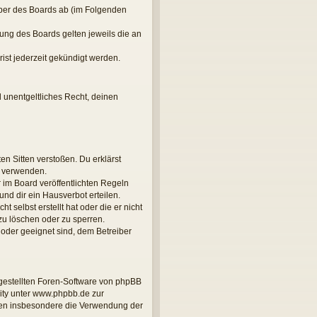
iber des Boards ab (im Folgenden
zung des Boards gelten jeweils die an
ist jederzeit gekündigt werden.
d unentgeltliches Recht, deinen
ten Sitten verstoßen. Du erklärst
u verwenden.
im Board veröffentlichten Regeln
nd dir ein Hausverbot erteilen.
 selbst erstellt hat oder die er nicht
zu löschen oder zu sperren.
 oder geeignet sind, dem Betreiber
tgestellten Foren-Software von phpBB
ity unter www.phpbb.de zur
önnen insbesondere die Verwendung der