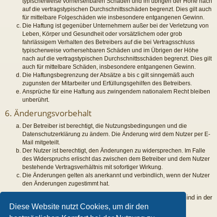
typischerweise vorhersehbaren Schäden und im übrigen der Höhe nach
auf die vertragstypischen Durchschnittsschäden begrenzt. Dies gilt auch
für mittelbare Folgeschäden wie insbesondere entgangenen Gewinn.
Die Haftung ist gegenüber Unternehmern außer bei der Verletzung von
Leben, Körper und Gesundheit oder vorsätzlichem oder grob
fahrlässigem Verhalten des Betreibers auf die bei Vertragsschluss
typischerweise vorhersehbaren Schäden und im Übrigen der Höhe
nach auf die vertragstypischen Durchschnittsschäden begrenzt. Dies gilt
auch für mittelbare Schäden, insbesondere entgangenen Gewinn.
Die Haftungsbegrenzung der Absätze a bis c gilt sinngemäß auch
zugunsten der Mitarbeiter und Erfüllungsgehilfen des Betreibers.
Ansprüche für eine Haftung aus zwingendem nationalem Recht bleiben
unberührt.
6. Änderungsvorbehalt
Der Betreiber ist berechtigt, die Nutzungsbedingungen und die
Datenschutzerklärung zu ändern. Die Änderung wird dem Nutzer per E-
Mail mitgeteilt.
Der Nutzer ist berechtigt, den Änderungen zu widersprechen. Im Falle
des Widerspruchs erlischt das zwischen dem Betreiber und dem Nutzer
bestehende Vertragsverhältnis mit sofortiger Wirkung.
Die Änderungen gelten als anerkannt und verbindlich, wenn der Nutzer
den Änderungen zugestimmt hat.
Informationen über den Umgang mit deinen persönlichen Daten sind in der
Datenschutzerklärung enthalten.
Diese Website nutzt Cookies, um dir den