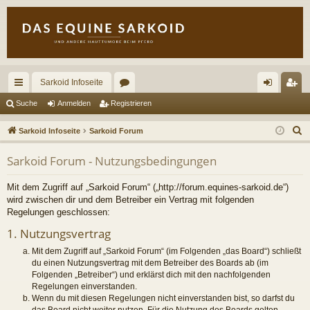
Sarkoid Infoseite
ch
or
n
eg
Suche
Anmelden
Registrieren
ne
en
m
ist
S
Sarkoid Infoseite
Sarkoid Forum
llz
el
rie
u
Sarkoid Forum - Nutzungsbedingungen
c
ug
de
re
h
riff
n
n
Mit dem Zugriff auf „Sarkoid Forum“ („http://forum.equines-sarkoid.de“)
e
wird zwischen dir und dem Betreiber ein Vertrag mit folgenden
Regelungen geschlossen:
1. Nutzungsvertrag
Mit dem Zugriff auf „Sarkoid Forum“ (im Folgenden „das Board“) schließt
du einen Nutzungsvertrag mit dem Betreiber des Boards ab (im
Folgenden „Betreiber“) und erklärst dich mit den nachfolgenden
Regelungen einverstanden.
Wenn du mit diesen Regelungen nicht einverstanden bist, so darfst du