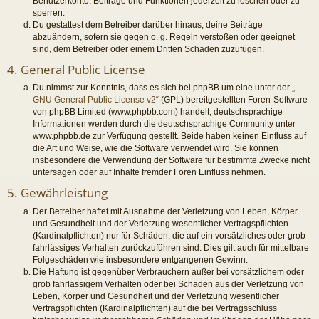
Benutzerkonto, Beiträge und Funktionen jederzeit zu löschen oder zu
sperren.
Du gestattest dem Betreiber darüber hinaus, deine Beiträge
abzuändern, sofern sie gegen o. g. Regeln verstoßen oder geeignet
sind, dem Betreiber oder einem Dritten Schaden zuzufügen.
4. General Public License
Du nimmst zur Kenntnis, dass es sich bei phpBB um eine unter der „
GNU General Public License v2
“ (GPL) bereitgestellten Foren-Software
von phpBB Limited (www.phpbb.com) handelt; deutschsprachige
Informationen werden durch die deutschsprachige Community unter
www.phpbb.de zur Verfügung gestellt. Beide haben keinen Einfluss auf
die Art und Weise, wie die Software verwendet wird. Sie können
insbesondere die Verwendung der Software für bestimmte Zwecke nicht
untersagen oder auf Inhalte fremder Foren Einfluss nehmen.
5. Gewährleistung
Der Betreiber haftet mit Ausnahme der Verletzung von Leben, Körper
und Gesundheit und der Verletzung wesentlicher Vertragspflichten
(Kardinalpflichten) nur für Schäden, die auf ein vorsätzliches oder grob
fahrlässiges Verhalten zurückzuführen sind. Dies gilt auch für mittelbare
Folgeschäden wie insbesondere entgangenen Gewinn.
Die Haftung ist gegenüber Verbrauchern außer bei vorsätzlichem oder
grob fahrlässigem Verhalten oder bei Schäden aus der Verletzung von
Leben, Körper und Gesundheit und der Verletzung wesentlicher
Vertragspflichten (Kardinalpflichten) auf die bei Vertragsschluss