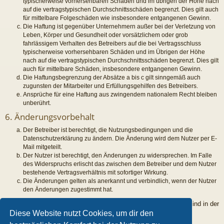
typischerweise vorhersehbaren Schäden und im übrigen der Höhe nach
auf die vertragstypischen Durchschnittsschäden begrenzt. Dies gilt auch
für mittelbare Folgeschäden wie insbesondere entgangenen Gewinn.
Die Haftung ist gegenüber Unternehmern außer bei der Verletzung von
Leben, Körper und Gesundheit oder vorsätzlichem oder grob
fahrlässigem Verhalten des Betreibers auf die bei Vertragsschluss
typischerweise vorhersehbaren Schäden und im Übrigen der Höhe
nach auf die vertragstypischen Durchschnittsschäden begrenzt. Dies gilt
auch für mittelbare Schäden, insbesondere entgangenen Gewinn.
Die Haftungsbegrenzung der Absätze a bis c gilt sinngemäß auch
zugunsten der Mitarbeiter und Erfüllungsgehilfen des Betreibers.
Ansprüche für eine Haftung aus zwingendem nationalem Recht bleiben
unberührt.
6. Änderungsvorbehalt
Der Betreiber ist berechtigt, die Nutzungsbedingungen und die
Datenschutzerklärung zu ändern. Die Änderung wird dem Nutzer per E-
Mail mitgeteilt.
Der Nutzer ist berechtigt, den Änderungen zu widersprechen. Im Falle
des Widerspruchs erlischt das zwischen dem Betreiber und dem Nutzer
bestehende Vertragsverhältnis mit sofortiger Wirkung.
Die Änderungen gelten als anerkannt und verbindlich, wenn der Nutzer
den Änderungen zugestimmt hat.
Informationen über den Umgang mit deinen persönlichen Daten sind in der
Datenschutzerklärung enthalten.
Diese Website nutzt Cookies, um dir den