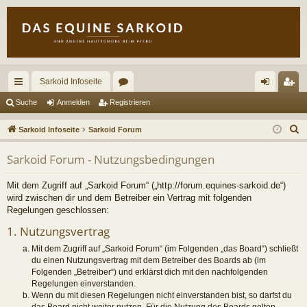
Sarkoid Infoseite
ch
or
n
eg
Suche
Anmelden
Registrieren
ne
en
m
ist
S
Sarkoid Infoseite
Sarkoid Forum
llz
el
rie
u
Sarkoid Forum - Nutzungsbedingungen
c
ug
de
re
h
riff
n
n
Mit dem Zugriff auf „Sarkoid Forum“ („http://forum.equines-sarkoid.de“)
e
wird zwischen dir und dem Betreiber ein Vertrag mit folgenden
Regelungen geschlossen:
1. Nutzungsvertrag
Mit dem Zugriff auf „Sarkoid Forum“ (im Folgenden „das Board“) schließt
du einen Nutzungsvertrag mit dem Betreiber des Boards ab (im
Folgenden „Betreiber“) und erklärst dich mit den nachfolgenden
Regelungen einverstanden.
Wenn du mit diesen Regelungen nicht einverstanden bist, so darfst du