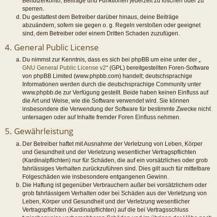
Benutzerkonto, Beiträge und Funktionen jederzeit zu löschen oder zu
sperren.
Du gestattest dem Betreiber darüber hinaus, deine Beiträge
abzuändern, sofern sie gegen o. g. Regeln verstoßen oder geeignet
sind, dem Betreiber oder einem Dritten Schaden zuzufügen.
4. General Public License
Du nimmst zur Kenntnis, dass es sich bei phpBB um eine unter der „
GNU General Public License v2
“ (GPL) bereitgestellten Foren-Software
von phpBB Limited (www.phpbb.com) handelt; deutschsprachige
Informationen werden durch die deutschsprachige Community unter
www.phpbb.de zur Verfügung gestellt. Beide haben keinen Einfluss auf
die Art und Weise, wie die Software verwendet wird. Sie können
insbesondere die Verwendung der Software für bestimmte Zwecke nicht
untersagen oder auf Inhalte fremder Foren Einfluss nehmen.
5. Gewährleistung
Der Betreiber haftet mit Ausnahme der Verletzung von Leben, Körper
und Gesundheit und der Verletzung wesentlicher Vertragspflichten
(Kardinalpflichten) nur für Schäden, die auf ein vorsätzliches oder grob
fahrlässiges Verhalten zurückzuführen sind. Dies gilt auch für mittelbare
Folgeschäden wie insbesondere entgangenen Gewinn.
Die Haftung ist gegenüber Verbrauchern außer bei vorsätzlichem oder
grob fahrlässigem Verhalten oder bei Schäden aus der Verletzung von
Leben, Körper und Gesundheit und der Verletzung wesentlicher
Vertragspflichten (Kardinalpflichten) auf die bei Vertragsschluss