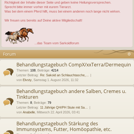
Richtigkeit der Inhalte dieser Seite und geben keine Heilungsversprechen.
Sprecht bitte immer vorher mit eurem Tierarzt.
Was bei dem einem Pferd hilft, muss bei einem anderen noch lange nicht wirken.
Wir freuen uns bereits auf Deine aktive Mitgliedschaft!
...das Team vom Sarkoidforum
Forum
Behandlungstagebuch CompX/xxTerra/Dermequin
Themen
:
108
,
Beiträge
:
4214
Letzter Beitrag:
Re: Sakoid an Schlauchtasche,…
von
Elvsty
, Samstag 1. August 2026, 11:32
Behandlungstagebuch andere Salben, Cremes u.
Tinkturen
Themen
:
8
,
Beiträge
:
79
Letzter Beitrag:
11 Jährige QH/PH Stute mit Sa…
von
Anabelle
, Mittwoch 22. April 2026, 03:41
Behandlungstagebuch Stärkung des
Immunsystems, Futter, Homöopathie, etc.