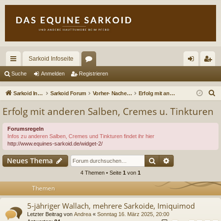
Sarkoid Infoseite
ch
or
n
eg
Suche
Anmelden
Registrieren
ne
en
m
ist
S
Sarkoid Infoseite
Sarkoid Forum
Vorher- Nacherbilder u. Kurzberichte zu erfolgreichen Behandlungen- offen für Gäste
Erfolg mit anderen Salben, Cremes u. Tinkturen
llz
el
rie
u
Erfolg mit anderen Salben, Cremes u. Tinkturen
c
ug
de
re
h
Forumsregeln
riff
n
n
Infos zu anderen Salben, Cremes und Tinkturen findet ihr hier
e
http://www.equines-sarkoid.de/widget-2/
Suche
Erweiterte Suc
Neues Thema
4 Themen • Seite
1
von
1
Themen
5-jähriger Wallach, mehrere Sarkoide, Imiquimod
Letzter Beitrag von
Andrea
«
Sonntag 16. März 2025, 20:00