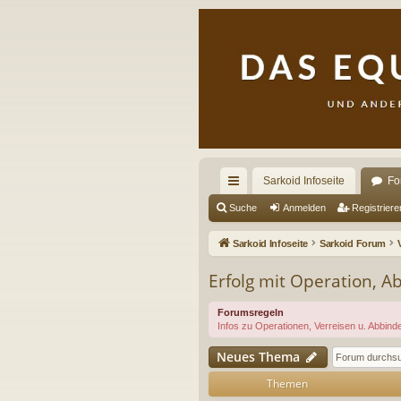
Sarkoid Infoseite
Fo
ch
Suche
Anmelden
Registriere
ne
Sarkoid Infoseite
Sarkoid Forum
llz
Erfolg mit Operation, A
ug
Forumsregeln
riff
Infos zu Operationen, Verreisen u. Abbinden
Neues Thema
Themen