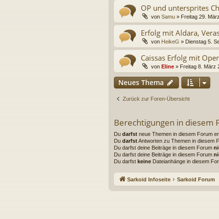
OP und untersprites C
von
Samu
»
Freitag 29. Mär
Erfolg mit Aldara, Ve
von
HeikeG
»
Dienstag 5. S
Caissas Erfolg mit Ope
von
Eline
»
Freitag 8. März 
Neues Thema
Zurück zur Foren-Übersicht
Berechtigungen in diesem
Du
darfst
neue Themen in diesem Forum ers
Du
darfst
Antworten zu Themen in diesem Fo
Du darfst deine Beiträge in diesem Forum
ni
Du darfst deine Beiträge in diesem Forum
ni
Du darfst
keine
Dateianhänge in diesem For
Sarkoid Infoseite
Sarkoid Forum