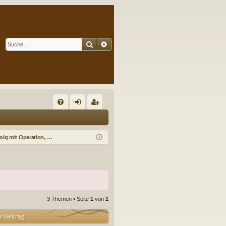
Suche
Erweiterte Suche
S
FA
n
eg
Q
m
ist
Erfolg mit Operation, Abbinden, Verreisen, Bestrahlung u.d.g.
el
rie
de
re
n
n
3 Themen • Seite
1
von
1
r Beitrag