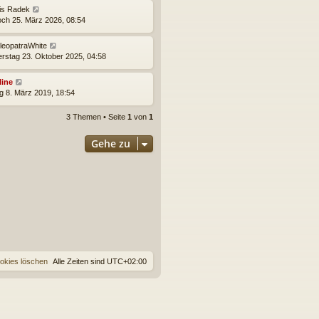
ris Radek
och 25. März 2026, 08:54
leopatraWhite
rstag 23. Oktober 2025, 04:58
line
ag 8. März 2019, 18:54
3 Themen • Seite
1
von
1
Gehe zu
ookies löschen
Alle Zeiten sind
UTC+02:00