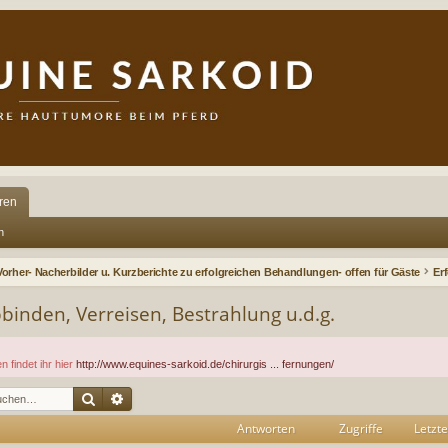
ren
n
Vorher- Nacherbilder u. Kurzberichte zu erfolgreichen Behandlungen- offen für Gäste
bbinden, Verreisen, Bestrahlung u.d.g.
 findet ihr hier
http://www.equines-sarkoid.de/chirurgis ... fernungen/
Suche
Erweiterte Suche
Antworten
Zugriffe
Letzte