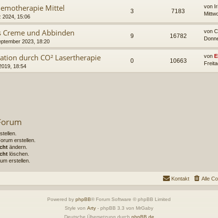
hemotherapie Mittel
von
I
3
7183
Mittw
z 2024, 15:06
ras Creme und Abbinden
von
C
9
16782
Donne
eptember 2023, 18:20
ration durch CO² Lasertherapie
von
E
0
10663
Freit
2019, 18:54
 Forum
tellen.
rum erstellen.
cht
ändern.
cht
löschen.
um erstellen.
Kontakt
Alle C
Powered by
phpBB
® Forum Software © phpBB Limited
Style von
Arty
- phpBB 3.3 von MrGaby
Deutsche Übersetzung durch
phpBB.de