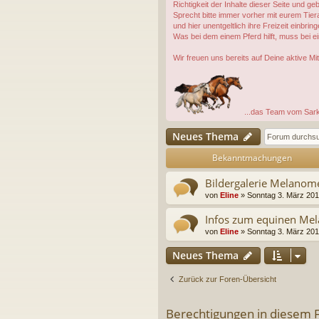
Richtigkeit der Inhalte dieser Seite und 
Sprecht bitte immer vorher mit eurem Tie
und hier unentgeltlich ihre Freizeit einbring
Was bei dem einem Pferd hilft, muss bei e
Wir freuen uns bereits auf Deine aktive Mit
...das Team vom Sar
Neues Thema
Bekanntmachungen
Bildergalerie Melanom
von
Eline
»
Sonntag 3. März 201
Infos zum equinen Mela
von
Eline
»
Sonntag 3. März 201
Neues Thema
Zurück zur Foren-Übersicht
Berechtigungen in diesem