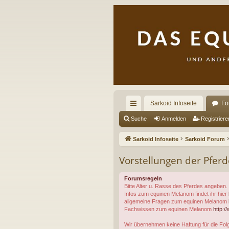
Sarkoid Infoseite
Fo
ch
Suche
Anmelden
Registriere
ne
Sarkoid Infoseite
Sarkoid Forum
llz
Vorstellungen der Pfer
ug
Forumsregeln
riff
Bitte Alter u. Rasse des Pferdes angeben.
Infos zum equinen Melanom findet ihr hier
allgemeine Fragen zum equinen Melanom
Fachwissen zum equinen Melanom
http:/
Wir übernehmen keine Haftung für die Folg