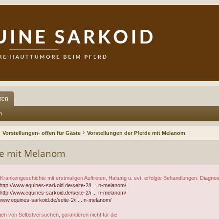
ren
n
Vorstellungen- offen für Gäste
Vorstellungen der Pferde mit Melanom
de mit Melanom
 Krankengeschichte mit erstmaligen Auftreten, Haltung u. evt. erfolgte Behandlungen. Diagno
http://www.equines-sarkoid.de/seite-2/i ... n-melanom/
http://www.equines-sarkoid.de/seite-2/i ... n-melanom/
/www.equines-sarkoid.de/seite-2/i ... n-melanom/
en von Selbstversuchen, garantieren nicht für die