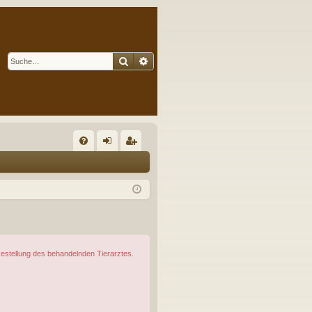
Suche
Erweiterte Suche
S
FA
n
eg
Q
m
ist
el
rie
de
re
n
n
sestellung des behandelnden Tierarztes.