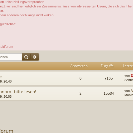
geben keine Heilungsversprechen.
rarzt, wir sind hier lediglich ein Zusammenschluss von interessierten Usern, die sich das
en.
inem anderen noch lange nicht wirken.
gliedschaft!
koidforum
Suche
Erweiterte Suche
Antworten
Zugriffe
Letzte
e
von
E
0
7165
Sonnt
9, 20:48
nom- bitte lesen!
von
A
2
15534
Monta
9, 20:03
 Forum