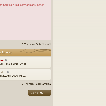
 Thema Sarkoid zum Hobby gemacht haben
0 Themen • Seite
1
von
1
r Beitrag
line
ag 3. März 2019, 20:48
ndrea
g 20. April 2020, 05:01
0 Themen • Seite
1
von
1
Gehe zu