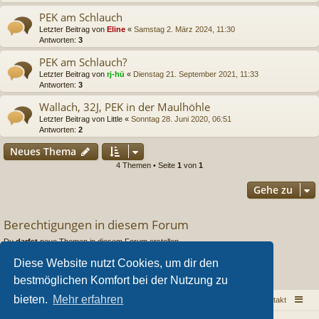
PEK am Schlauch
Letzter Beitrag von
Eline
«
Samstag 2. März 2024, 11:30
Antworten:
3
PEK am Schlauch?
Letzter Beitrag von
rj-hü
«
Dienstag 21. September 2021, 11:33
Antworten:
3
Wallach, 32J, PEK in der Maulhöhle
Letzter Beitrag von
Little
«
Sonntag 28. Juni 2020, 06:51
Antworten:
2
Neues Thema
4 Themen • Seite
1
von
1
Gehe zu
Berechtigungen in diesem Forum
Du
darfst
neue Themen in diesem Forum erstellen.
Du
darfst
Antworten zu Themen in diesem Forum erstellen.
Du darfst deine Beiträge in diesem Forum
nicht
ändern.
Diese Website nutzt Cookies, um dir den
Du darfst deine Beiträge in diesem Forum
nicht
löschen.
bestmöglichen Komfort bei der Nutzung zu
Du darfst
keine
Dateianhänge in diesem Forum erstellen.
bieten.
Mehr erfahren
Sarkoid Infoseite
Sarkoid Forum
Kontakt