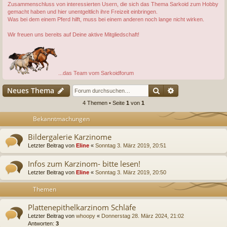
Zusammenschluss von interessierten Usern, die sich das Thema Sarkoid zum Hobby
gemacht haben und hier unentgeltlich ihre Freizeit einbringen.
Was bei dem einem Pferd hilft, muss bei einem anderen noch lange nicht wirken.
Wir freuen uns bereits auf Deine aktive Mitgliedschaft!
...das Team vom Sarkoidforum
Suche
Erweiterte Suc
Neues Thema
4 Themen • Seite
1
von
1
Bekanntmachungen
Bildergalerie Karzinome
Letzter Beitrag von
Eline
«
Sonntag 3. März 2019, 20:51
Infos zum Karzinom- bitte lesen!
Letzter Beitrag von
Eline
«
Sonntag 3. März 2019, 20:50
Themen
Plattenepithelkarzinom Schläfe
Letzter Beitrag von
whoopy
«
Donnerstag 28. März 2024, 21:02
Antworten:
3