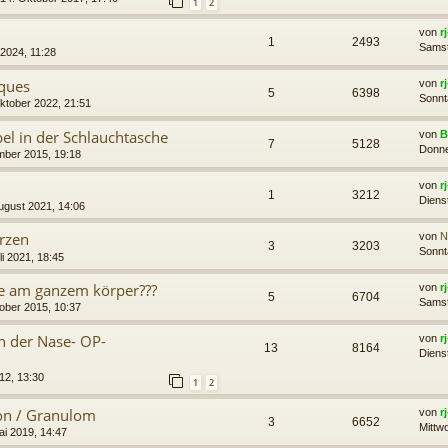
1
2
von
r
1
2493
Samst
 2024, 11:28
ques
von
r
5
6398
Sonnt
ktober 2022, 21:51
bel in der Schlauchtasche
von
B
7
5128
Donne
mber 2015, 19:18
von
r
1
3212
Diens
ugust 2021, 14:06
rzen
von
N
3
3203
Sonnt
li 2021, 18:45
ue am ganzem körper???
von
r
5
6704
Samst
ober 2015, 10:37
n der Nase- OP-
von
r
13
8164
Diens
012, 13:30
1
2
on / Granulom
von
r
3
6652
Mittwo
ai 2019, 14:47