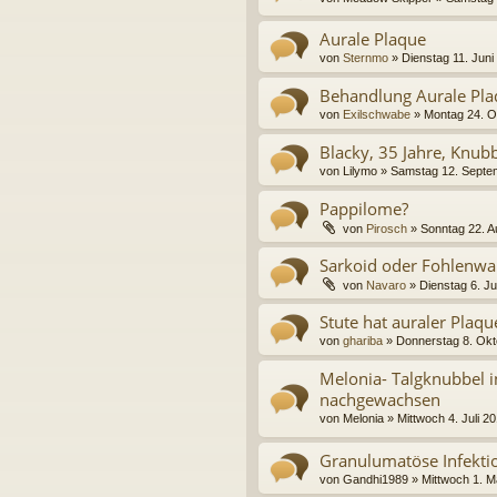
Aurale Plaque
von
Sternmo
»
Dienstag 11. Juni
Behandlung Aurale Pla
von
Exilschwabe
»
Montag 24. O
Blacky, 35 Jahre, Knub
von
Lilymo
»
Samstag 12. Septe
Pappilome?
von
Pirosch
»
Sonntag 22. A
Sarkoid oder Fohlenwa
von
Navaro
»
Dienstag 6. Ju
Stute hat auraler Plaq
von
ghariba
»
Donnerstag 8. Okt
Melonia- Talgknubbel i
nachgewachsen
von
Melonia
»
Mittwoch 4. Juli 2
Granulumatöse Infekti
von
Gandhi1989
»
Mittwoch 1. M