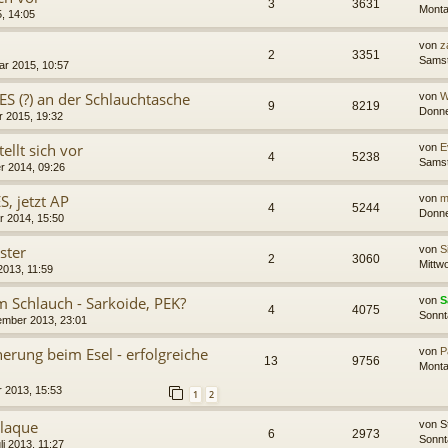
3
3631
Monta
5, 14:05
von
z
2
3351
Samst
ar 2015, 10:57
 ES (?) an der Schlauchtasche
von
W
9
8219
Donne
r 2015, 19:32
ellt sich vor
von
E
4
5238
Samst
r 2014, 09:26
S, jetzt AP
von
m
4
5244
Donne
r 2014, 15:50
ster
von
S
2
3060
Mittw
2013, 11:59
m Schlauch - Sarkoide, PEK?
von
S
4
4075
Sonnt
ember 2013, 23:01
erung beim Esel - erfolgreiche
von
P
13
9756
Monta
 2013, 15:53
1
2
Plaque
von
S
6
2973
Sonnt
li 2013, 11:27