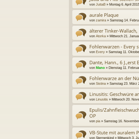
von
JuttaB
»
Montag 6. April 201
aurale Plaque
von
zamira
»
Samstag 14. Febru
älterer Tinker-Wallach,
von
Atorka
»
Mittwoch 21. Janua
Fohlenwarzen - Every st
von
Every
»
Samstag 11. Oktobe
Dante, Hann., 6 J.,erst E
von
Mano
»
Dienstag 11. Februa
Fohlenwarze an der Nü
von
Sistina
»
Samstag 23. März 
Linusitis: Geschwüre a
von
Linusitis
»
Mittwoch 20. Nov
Epulis/Zahnfleischwuch
OP
von
pia
»
Samstag 16. November
VB-Stute mit auralem 
von
Sternenkind
»
Mittwoch 3. Ju