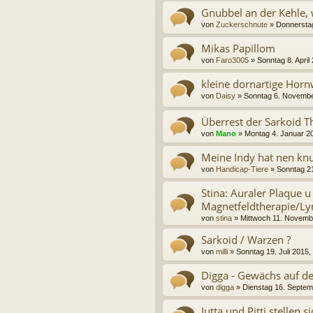
Gnubbel an der Kehle, 
von
Zuckerschnute
»
Donnerstag
Mikas Papillom
von
Faro3005
»
Sonntag 8. April
kleine dornartige Horn
von
Daisy
»
Sonntag 6. Novembe
Überrest der Sarkoid Th
von
Mano
»
Montag 4. Januar 2
Meine Indy hat nen knu
von
Handicap-Tiere
»
Sonntag 21
Stina: Auraler Plaque u
Magnetfeldtherapie/L
von
stina
»
Mittwoch 11. Novemb
Sarkoid / Warzen ?
von
milli
»
Sonntag 19. Juli 2015,
Digga - Gewächs auf de
von
digga
»
Dienstag 16. Septem
Jutta und Pitti stellen s