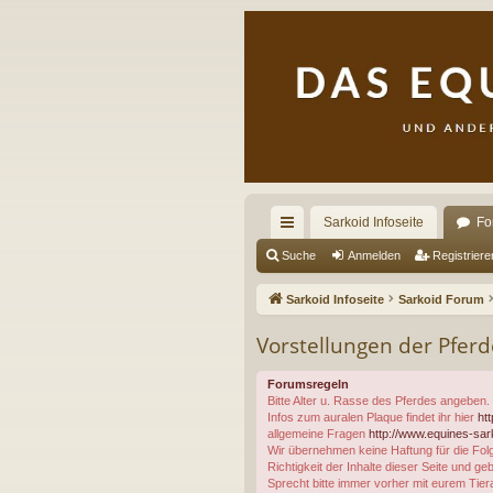
Sarkoid Infoseite
Fo
ch
Suche
Anmelden
Registriere
ne
Sarkoid Infoseite
Sarkoid Forum
llz
Vorstellungen der Pfer
ug
Forumsregeln
riff
Bitte Alter u. Rasse des Pferdes angeben.
Infos zum auralen Plaque findet ihr hier
ht
allgemeine Fragen
http://www.equines-sarko
Wir übernehmen keine Haftung für die Folg
Richtigkeit der Inhalte dieser Seite und 
Sprecht bitte immer vorher mit eurem Tie