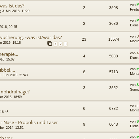
was ist das?
von
M
2
3508
Freit
 3. Mai 2018, 11:29
von
M
2
3086
Dienst
 2018, 20:45
wucherung, -was ist/war das?
von
D
23
15574
Monta
r 2016, 19:18
1
2
3
erapie...
von
s
4
5088
Diens
016, 15:07
bbel....
von
M
8
5713
Monta
. Juni 2015, 21:40
von
S
3
3552
Sonnt
ymphdrainage?
er 2015, 18:59
von
mi
6
6732
Monta
 16:45
r Nase - Propolis und Laser
von
S
9
6043
Diens
ber 2014, 13:52
ich vor
von
M