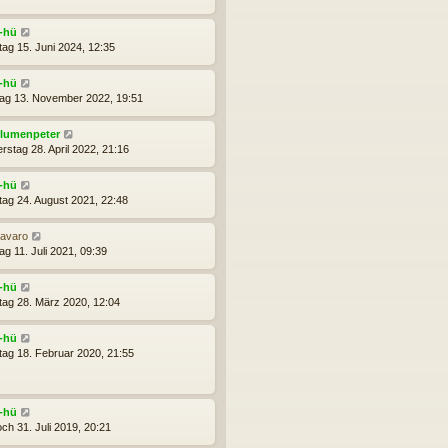
j-hü
ag 15. Juni 2024, 12:35
j-hü
ag 13. November 2022, 19:51
lumenpeter
rstag 28. April 2022, 21:16
j-hü
tag 24. August 2021, 22:48
avaro
ag 11. Juli 2021, 09:39
j-hü
ag 28. März 2020, 12:04
j-hü
tag 18. Februar 2020, 21:55
j-hü
ch 31. Juli 2019, 20:21