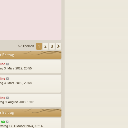
2
3
1
Nächste
57 Themen
r Beitrag
line
ag 3. März 2019, 20:55
line
ag 3. März 2019, 20:54
line
ag 9. August 2008, 19:01
r Beitrag
j-hü
rstag 17. Oktober 2024, 13:14