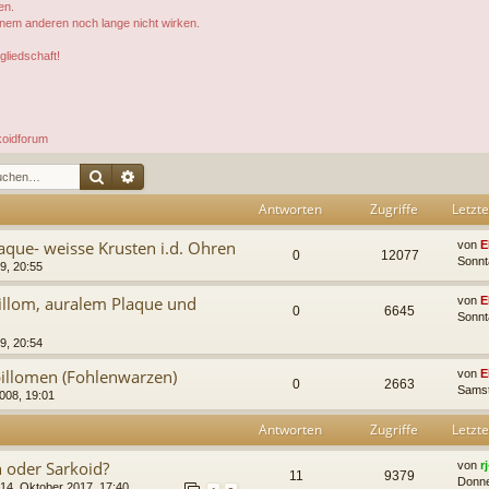
en.
inem anderen noch lange nicht wirken.
gliedschaft!
koidforum
Suche
Erweiterte Suche
Antworten
Zugriffe
Letzte
laque- weisse Krusten i.d. Ohren
von
E
0
12077
Sonnt
9, 20:55
illom, auralem Plaque und
von
E
0
6645
Sonnt
9, 20:54
pillomen (Fohlenwarzen)
von
E
0
2663
Samst
008, 19:01
Antworten
Zugriffe
Letzte
 oder Sarkoid?
von
r
11
9379
Donne
14. Oktober 2017, 17:40