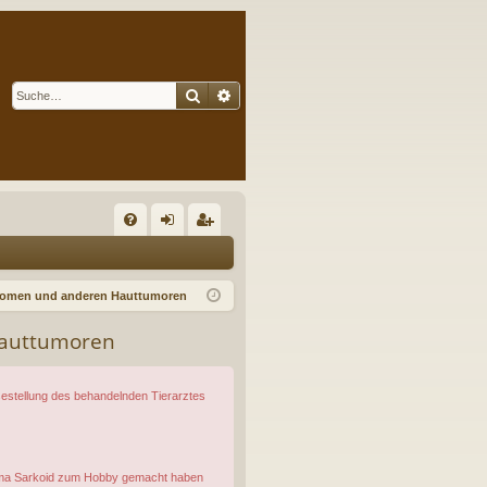
Suche
Erweiterte Suche
S
FA
n
eg
Q
m
ist
illomen und anderen Hauttumoren
el
rie
Hauttumoren
de
re
n
n
osestellung des behandelnden Tierarztes
 Thema Sarkoid zum Hobby gemacht haben