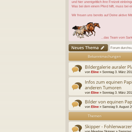
und hier unentgeltlich ihre Freizeit einbring
Was bei dem einem Pferd hilft, muss bei e
Wir freuen uns bereits auf Deine aktive Mit
...das Team vom Sar
Neues Thema
Bekanntmachungen
Bildergalerie auraler P
von
Eline
»
Sonntag 3. März 201
Infos zum equinen Pap
anderen Tumoren
von
Eline
»
Sonntag 3. März 201
Bilder von equinen Pa
von
Eline
»
Samstag 9. August 2
Themen
Skipper - Fohlenwarzen
von
Meadow Skipper
»
Samstag 