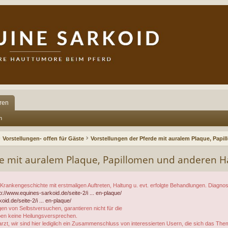
ren
n
Vorstellungen- offen für Gäste
Vorstellungen der Pferde mit auralem Plaque, Pap
de mit auralem Plaque, Papillomen und anderen 
 Krankengeschichte mit erstmaligen Auftreten, Haltung u. evt. erfolgte Behandlungen. Diagn
tp://www.equines-sarkoid.de/seite-2/i ... en-plaque/
id.de/seite-2/i ... en-plaque/
en von Selbstversuchen, garantieren nicht für die
geben keine Heilungsversprechen.
rarzt, wir sind hier lediglich ein Zusammenschluss von interessierten Usern, die sich das