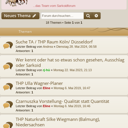
...das Team vom Sarkoidforum
Suche
Erweiterte Suc
Neues Thema
18 Themen • Seite
1
von
1
Themen
Suche TA / THP Raum Köln/ Düsseldorf
Letzter Beitrag von
Andrea
«
Dienstag 28. Mai 2024, 06:58
Antworten:
1
Wer kennt oder hat so etwas schon gesehen, Ausschlag
oder Sarkoid
Letzter Beitrag von
rj-hü
«
Montag 22. Mai 2023, 21:13
Antworten:
1
THP Ulla Wagner-Planer
Letzter Beitrag von
Eline
«
Montag 6. Mai 2019, 16:47
Antworten:
1
Czarnuszka Vorstellung- Qualität statt Quantität
Letzter Beitrag von
Eline
«
Montag 6. Mai 2019, 16:46
Antworten:
1
THP Naturkraft Silke Wiegmann (Balmung),
Niedersachsen