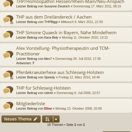
THP/Homöopathin Hessen/Rhein-Main/Neu-Anspach
Letzter Beitrag von
Susanne Deutrich
«
Donnerstag 17. März 2011, 08:15
THP aus dem Dreiländereck / Aachen
Letzter Beitrag von
THPBiggi
«
Mittwoch 9. März 2011, 21:50
THP Simone Quaeck in Bayern, Nähe Mindelheim
Letzter Beitrag von
Kara-Bely
«
Montag 11. Oktober 2010, 13:22
Alex Vorstellung- Physiotherapeutin und TCM-
Practitioner
Letzter Beitrag von
Alex7
«
Donnerstag 29. Juli 2010, 17:35
Antworten:
7
Pferdekraeuterhexe aus Schleswig-Holstein
Letzter Beitrag von
Speedy
«
Freitag 12. März 2010, 18:46
THP für Schleswig-Holstein
Letzter Beitrag von
sidreh
«
Donnerstag 9. Juli 2009, 22:57
Mitgliederliste
Letzter Beitrag von
Eline
«
Montag 13. Oktober 2008, 20:08
Neues Thema
18 Themen • Seite
1
von
1