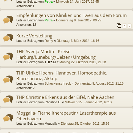
Letzter Beitrag von
Petra
«
Mittwoch 14. Juni 2017, 16:45
Antworten:
1
Empfehlungen von Kliniken und TÄen aus dem Forum
Letzter Beitrag von
Petra
«
Donnerstag 8. Juni 2017, 09:29
Antworten:
12
1
2
Kurze Vorstellung
Letzter Beitrag von
Remy
«
Dienstag 4. März 2014, 16:16
THP Svenja Martin - Kreise
Harburg/Lüneburg/Uelzen+Umgebung
Letzter Beitrag von
THPSM
«
Montag 22. Oktober 2012, 21:38
THP Ulrike Hoehn- Hannover, Homöopathie,
Bioresonanz, Akkup.
Letzter Beitrag von
Scheckenschreck
«
Donnerstag 9. August 2012, 21:16
Antworten:
2
THP Christine Erkens aus der Eifel, Nähe Aachen
Letzter Beitrag von
Christine E.
«
Mittwoch 25. Januar 2012, 18:13
Moggalla- Tierheiltherapeutin/ Lasertherapie aus
Oberbayern
Letzter Beitrag von
Moggalla
«
Dienstag 25. Oktober 2011, 15:36