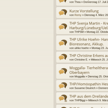
von
Thea
»
Donnerstag 17. Juli 
Kurze Vorstellung
von
Remy
»
Dienstag 4. März 20
THP Svenja Martin - Kr
Harburg/Lüneburg/Ue
von
THPSM
»
Montag 22. Oktobe
THP Ulrike Hoehn- Ha
Bioresonanz, Akkup.
von
ulrike hoehn
»
Montag 23. Ju
THP Christine Erkens a
von
Christine E.
»
Mittwoch 25. 
Moggalla- Tierheilther
Oberbayern
von
Moggalla
»
Dienstag 25. Okt
THP/Homöopathin Hes
von
Susanne Deutrich
»
Donners
THP aus dem Dreilände
von
THPBiggi
»
Mittwoch 9. März