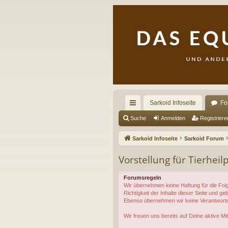
Sarkoid Infoseite
Fo
ch
Suche
Anmelden
Registriere
ne
Sarkoid Infoseite
Sarkoid Forum
llz
Vorstellung für Tierheilp
ug
Forumsregeln
riff
Wir übernehmen keine Haftung für die Folg
Richtigkeit der Inhalte dieser Seite und 
Ebenso übernehmen wir keine Verantwortung
Wir freuen uns bereits auf Deine aktive Mit