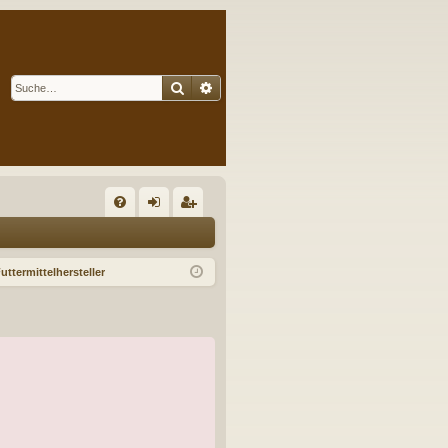
Suche
Erweiterte Suche
S
FA
n
eg
Q
m
ist
Futtermittelhersteller
el
rie
de
re
n
n