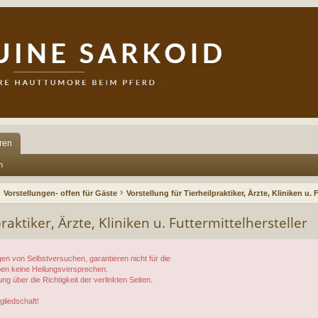
ren
n
Vorstellungen- offen für Gäste
Vorstellung für Tierheilpraktiker, Ärzte, Kliniken u. 
raktiker, Ärzte, Kliniken u. Futtermittelhersteller
en von Selbstversuchen, garantieren nicht für die
geben keine Heilungsversprechen.
 über die Richtigkeit der verlinkten Seiten.
gliedschaft!