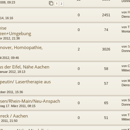
Donne
2008, 09:23
1
2
von
R
0
2451
Diens
14, 16:16
eise
von
T
0
74
Monta
lzen+Umgebung
r 2012, 21:38
nnover, Homöopathie,
von
S
2
3026
Donne
li 2012, 09:46
us der Eifel, Nähe Aachen
von
C
0
58
Mittw
Januar 2012, 18:13
apeutin/ Lasertherapie aus
von
M
0
57
Diens
ober 2011, 15:36
sen/Rhein-Main/Neu-Anspach
von
S
0
65
Donne
tag 17. März 2011, 08:15
reck / Aachen
von
T
0
51
Mittw
 2011, 21:50
von
K