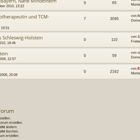
 Bayern, Nähe Mindelheim
0
65
Monta
ber 2010, 13:22
iotherapeutin und TCM-
von
A
7
3095
Donne
, 19:51
 Schleswig-Holstein
von
S
0
110
Freit
010, 18:46
tein
von
s
0
59
Donne
2009, 22:57
von
E
0
2162
Monta
2008, 20:08
 Forum
tellen.
rum erstellen.
cht
ändern.
cht
löschen.
um erstellen.