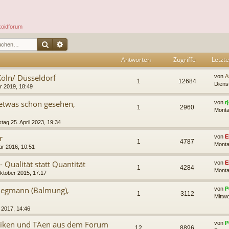
koidforum
Suche
Erweiterte Suche
Antworten
Zugriffe
Letzte
öln/ Düsseldorf
von
A
1
12684
Diens
r 2019, 18:49
 etwas schon gesehen,
von
r
1
2960
Monta
d
tag 25. April 2023, 19:34
r
von
E
1
4787
Monta
ar 2016, 10:51
 Qualität statt Quantität
von
E
1
4284
Monta
ktober 2015, 17:17
Wiegmann (Balmung),
von
P
1
3112
Mittw
 2017, 14:46
niken und TÄen aus dem Forum
von
P
12
8896