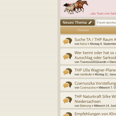
...das Team vom Sar
Neues Thema
Themen
Suche TA / THP Raum K
von
Keksi
»
Montag 9. Septembe
Wer kennt oder hat so
Ausschlag oder Sarkoi
von
Travesso2011karolin
»
Diens
THP Ulla Wagner-Plane
von
namibulla
»
Montag 11. Janu
Czarnuszka Vorstellung-
von
Czarnuszka
»
Mittwoch 7. O
THP Naturkraft Silke 
Niedersachsen
von
Balmung
»
Mittwoch 14. Juni
Empfehlungen von Kli