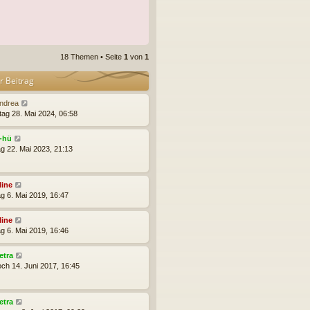
18 Themen • Seite
1
von
1
r Beitrag
ndrea
tag 28. Mai 2024, 06:58
j-hü
g 22. Mai 2023, 21:13
line
g 6. Mai 2019, 16:47
line
g 6. Mai 2019, 16:46
etra
och 14. Juni 2017, 16:45
etra