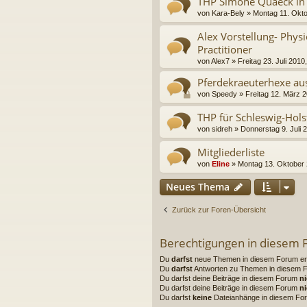
THP Simone Quaeck in
von
Kara-Bely
»
Montag 11. Okto
Alex Vorstellung- Phys
Practitioner
von
Alex7
»
Freitag 23. Juli 2010
Pferdekraeuterhexe aus
von
Speedy
»
Freitag 12. März 2
THP für Schleswig-Hols
von
sidreh
»
Donnerstag 9. Juli 
Mitgliederliste
von
Eline
»
Montag 13. Oktober 
Neues Thema
Zurück zur Foren-Übersicht
Berechtigungen in diesem
Du
darfst
neue Themen in diesem Forum ers
Du
darfst
Antworten zu Themen in diesem Fo
Du darfst deine Beiträge in diesem Forum
ni
Du darfst deine Beiträge in diesem Forum
ni
Du darfst
keine
Dateianhänge in diesem For