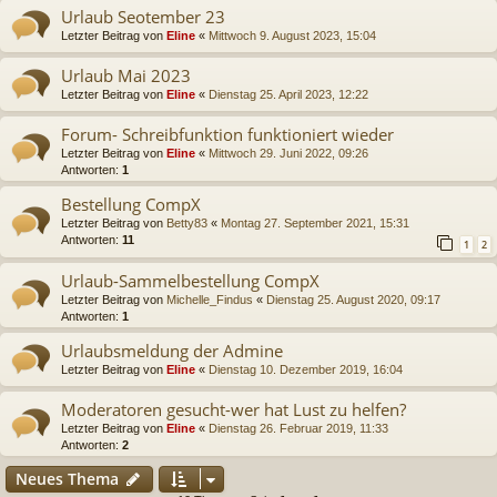
Urlaub Seotember 23
Letzter Beitrag von
Eline
«
Mittwoch 9. August 2023, 15:04
Urlaub Mai 2023
Letzter Beitrag von
Eline
«
Dienstag 25. April 2023, 12:22
Forum- Schreibfunktion funktioniert wieder
Letzter Beitrag von
Eline
«
Mittwoch 29. Juni 2022, 09:26
Antworten:
1
Bestellung CompX
Letzter Beitrag von
Betty83
«
Montag 27. September 2021, 15:31
Antworten:
11
1
2
Urlaub-Sammelbestellung CompX
Letzter Beitrag von
Michelle_Findus
«
Dienstag 25. August 2020, 09:17
Antworten:
1
Urlaubsmeldung der Admine
Letzter Beitrag von
Eline
«
Dienstag 10. Dezember 2019, 16:04
Moderatoren gesucht-wer hat Lust zu helfen?
Letzter Beitrag von
Eline
«
Dienstag 26. Februar 2019, 11:33
Antworten:
2
Neues Thema