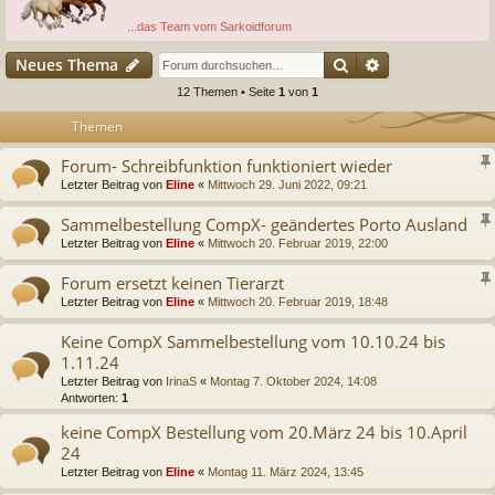
...das Team vom Sarkoidforum
Suche
Erweiterte Suc
Neues Thema
12 Themen • Seite
1
von
1
Themen
Forum- Schreibfunktion funktioniert wieder
Letzter Beitrag von
Eline
«
Mittwoch 29. Juni 2022, 09:21
Sammelbestellung CompX- geändertes Porto Ausland
Letzter Beitrag von
Eline
«
Mittwoch 20. Februar 2019, 22:00
Forum ersetzt keinen Tierarzt
Letzter Beitrag von
Eline
«
Mittwoch 20. Februar 2019, 18:48
Keine CompX Sammelbestellung vom 10.10.24 bis
1.11.24
Letzter Beitrag von
IrinaS
«
Montag 7. Oktober 2024, 14:08
Antworten:
1
keine CompX Bestellung vom 20.März 24 bis 10.April
24
Letzter Beitrag von
Eline
«
Montag 11. März 2024, 13:45