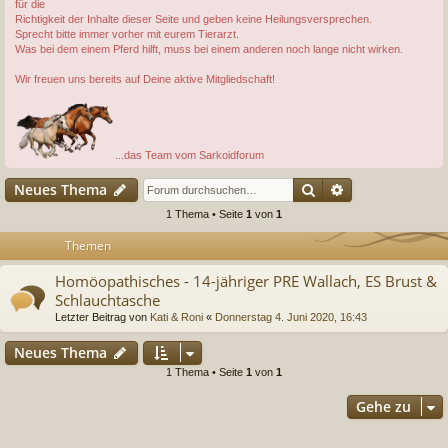
für die
Richtigkeit der Inhalte dieser Seite und geben keine Heilungsversprechen.
Sprecht bitte immer vorher mit eurem Tierarzt.
Was bei dem einem Pferd hilft, muss bei einem anderen noch lange nicht wirken.
Wir freuen uns bereits auf Deine aktive Mitgliedschaft!
...das Team vom Sarkoidforum
Suche
Erweiterte Suc
Neues Thema
1 Thema • Seite
1
von
1
Themen
Homöopathisches - 14-jähriger PRE Wallach, ES Brust &
Schlauchtasche
Letzter Beitrag von
Kati & Roni
«
Donnerstag 4. Juni 2020, 16:43
Neues Thema
1 Thema • Seite
1
von
1
Gehe zu