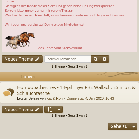
für die
Richtigkeit der Inhalte dieser Seite und geben keine Heilungsversprechen.
Sprecht bitte immer vorher mit eurem Tierarzt.
Was bei dem einem Pferd hilft, muss bei einem anderen noch lange nicht wirken.
Wir freuen uns bereits auf Deine aktive Mitgliedschaft!
...das Team vom Sarkoidforum
Suche
Erweiterte Suc
Neues Thema
1 Thema • Seite
1
von
1
Themen
Homöopathisches - 14-jähriger PRE Wallach, ES Brust &
Schlauchtasche
Letzter Beitrag von
Kati & Roni
«
Donnerstag 4. Juni 2020, 16:43
Neues Thema
1 Thema • Seite
1
von
1
Gehe zu