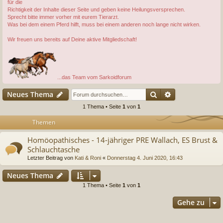
für die
Richtigkeit der Inhalte dieser Seite und geben keine Heilungsversprechen.
Sprecht bitte immer vorher mit eurem Tierarzt.
Was bei dem einem Pferd hilft, muss bei einem anderen noch lange nicht wirken.
Wir freuen uns bereits auf Deine aktive Mitgliedschaft!
...das Team vom Sarkoidforum
Suche
Erweiterte Suc
Neues Thema
1 Thema • Seite
1
von
1
Themen
Homöopathisches - 14-jähriger PRE Wallach, ES Brust &
Schlauchtasche
Letzter Beitrag von
Kati & Roni
«
Donnerstag 4. Juni 2020, 16:43
Neues Thema
1 Thema • Seite
1
von
1
Gehe zu